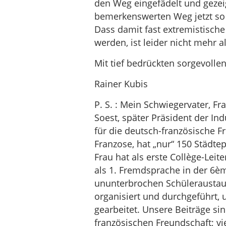
den Weg eingefädelt und gezeig
bemerkenswerten Weg jetzt so 
Dass damit fast extremistisch
werden, ist leider nicht mehr a
Mit tief bedrückten sorgevolle
Rainer Kubis
P. S. : Mein Schwiegervater, Fr
Soest, später Präsident der I
für die deutsch-französische F
Franzose, hat „nur“ 150 Städte
Frau hat als erste Collège-Lei
als 1. Fremdsprache in der 6èm
ununterbrochen Schüleraustau
organisiert und durchgeführt, 
gearbeitet. Unsere Beiträge si
französischen Freundschaft; vi