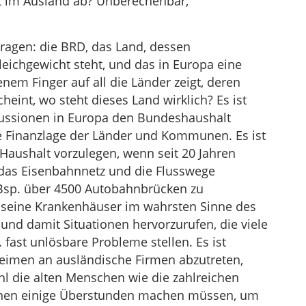
it im Ausland ab? Unberechenbar,
ragen: die BRD, das Land, dessen
eichgewicht steht, und das in Europa eine
benem Finger auf all die Länder zeigt, deren
cheint, wo steht dieses Land wirklich? Es ist
kussionen in Europa den Bundeshaushalt
e Finanzlage der Länder und Kommunen. Es ist
Haushalt vorzulegen, wenn seit 20 Jahren
 das Eisenbahnnetz und die Flusswege
. Bsp. über 4500 Autobahnbrücken zu
h, seine Krankenhäuser im wahrsten Sinne des
und damit Situationen hervorzurufen, die viele
 fast unlösbare Probleme stellen. Es ist
heimen an ausländische Firmen abzutreten,
l die alten Menschen wie die zahlreichen
denen einige Überstunden machen müssen, um