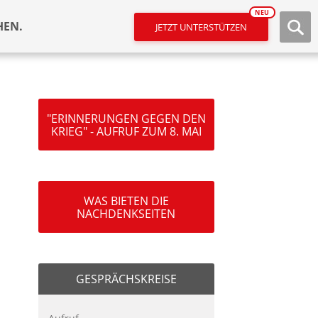
NEU
HEN.
JETZT UNTERSTÜTZEN
"ERINNERUNGEN GEGEN DEN
KRIEG" - AUFRUF ZUM 8. MAI
WAS BIETEN DIE
NACHDENKSEITEN
GESPRÄCHSKREISE