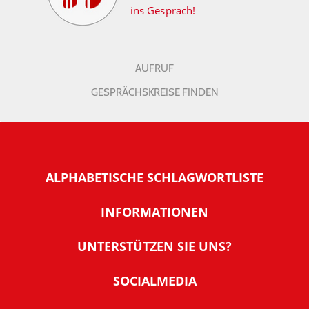
ins Gespräch!
AUFRUF
GESPRÄCHSKREISE FINDEN
ALPHABETISCHE SCHLAGWORTLISTE
INFORMATIONEN
Warum NachDenkSeiten
UNTERSTÜTZEN SIE UNS?
Wer steckt dahinter
Der Förderverein: IQM
SOCIALMEDIA
Tipps zur Nutzung der NachDenkSeiten
Allgemeine Spendeninformationen