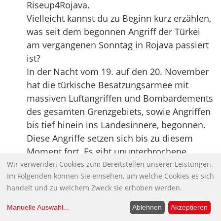
Riseup4Rojava.
Vielleicht kannst du zu Beginn kurz erzählen,
was seit dem begonnen Angriff der Türkei
am vergangenen Sonntag in Rojava passiert
ist?
In der Nacht vom 19. auf den 20. November
hat die türkische Besatzungsarmee mit
massiven Luftangriffen und Bombardements
des gesamten Grenzgebiets, sowie Angriffen
bis tief hinein ins Landesinnere, begonnen.
Diese Angriffe setzen sich bis zu diesem
Moment fort. Es gibt ununterbrochene
Angriffe mit Kampfjets, Drohnen und
Wir verwenden Cookies zum Bereitstellen unserer Leistungen.
Im Folgenden können Sie einsehen, um welche Cookies es sich
Hubschraubern. Getroffen wurden
handelt und zu welchem Zweck sie erhoben werden.
militärische Ziele der Genoss:innen der YPG,
der YPJ und der SDF. Aber auch viele zivile
Manuelle Auswahl
...
Ablehnen
Akzeptieren
Orte wurden angegriffen, beispielsweise das