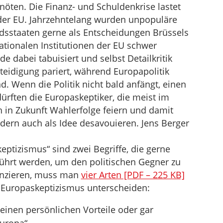
nöten. Die Finanz- und Schuldenkrise lastet
der EU. Jahrzehntelang wurden unpopuläre
edsstaaten gerne als Entscheidungen Brüssels
ationalen Institutionen der EU schwer
de dabei tabuisiert und selbst Detailkritik
eidigung pariert, während Europapolitik
d. Wenn die Politik nicht bald anfängt, einen
ürften die Europaskeptiker, die meist im
h in Zukunft Wahlerfolge feiern und damit
ondern auch als Idee desavouieren. Jens Berger
eptizismus“ sind zwei Begriffe, die gerne
eführt werden, um den politischen Gegner zu
renzieren, muss man
vier Arten [PDF – 225 KB]
Europaskeptizismus unterscheiden:
einen persönlichen Vorteile oder gar