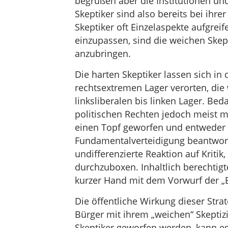
begrüßen aber die Institutionen und
Skeptiker sind also bereits bei ihr
Skeptiker oft Einzelaspekte aufgreif
einzupassen, sind die weichen Skept
anzubringen.
Die harten Skeptiker lassen sich in 
rechtsextremen Lager verorten, die 
linksliberalen bis linken Lager. Be
politischen Rechten jedoch meist mit
einen Topf geworfen und entweder t
Fundamentalverteidigung beantwort
undifferenzierte Reaktion auf Kritik
durchzuboxen. Inhaltlich berechtig
kurzer Hand mit dem Vorwurf der „E
Die öffentliche Wirkung dieser Stra
Bürger mit ihrem „weichen“ Skeptiz
Skeptiker geworfen werden, kann es