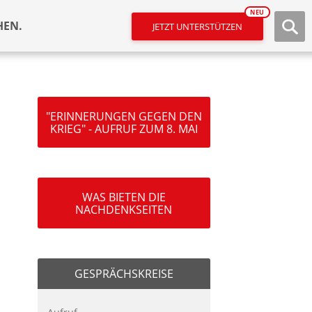
NEU
HEN.
JETZT UNTERSTÜTZEN
"ERINNERUNGEN GEGEN DEN
KRIEG" - AUFRUF ZUM 8. MAI
WAS BIETEN DIE
NACHDENKSEITEN
GESPRÄCHSKREISE