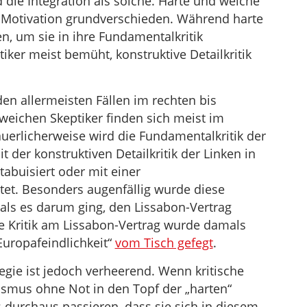
 die Integration als solche. Harte und weiche
er Motivation grundverschieden. Während harte
en, um sie in ihre Fundamentalkritik
iker meist bemüht, konstruktive Detailkritik
den allermeisten Fällen im rechten bis
weichen Skeptiker finden sich meist im
dauerlicherweise wird die Fundamentalkritik der
 der konstruktiven Detailkritik der Linken in
abuisiert oder mit einer
et. Besonders augenfällig wurde diese
, als es darum ging, den Lissabon-Vertrag
te Kritik am Lissabon-Vertrag wurde damals
uropafeindlichkeit“
vom Tisch gefegt
.
tegie ist jedoch verheerend. Wenn kritische
ismus ohne Not in den Topf der „harten“
 durchaus passieren, dass sie sich in diesem