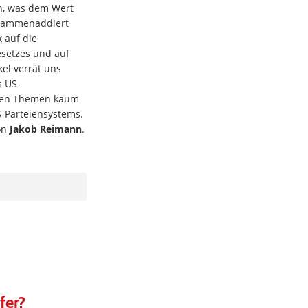
n, was dem Wert
usammenaddiert
k auf die
setzes und auf
kel verrät uns
s US-
eren Themen kaum
S-Parteiensystems.
on
Jakob Reimann
.
fer?