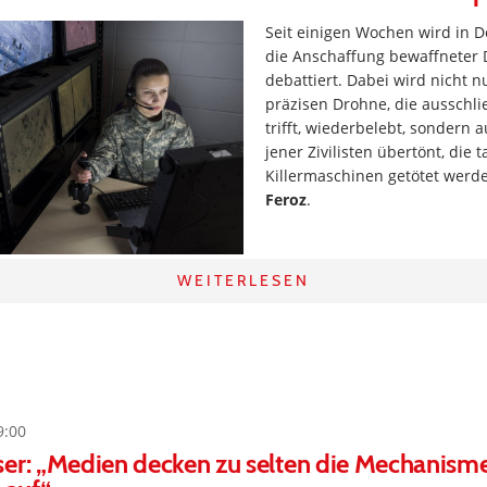
Seit einigen Wochen wird in 
die Anschaffung bewaffneter
debattiert. Dabei wird nicht 
präzisen Drohne, die ausschlie
trifft, wiederbelebt, sondern 
jener Zivilisten übertönt, die 
Killermaschinen getötet werd
Feroz
.
WEITERLESEN
9:00
er: „Medien decken zu selten die Mechanism