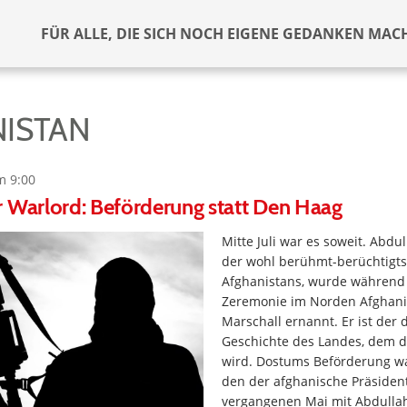
FÜR ALLE, DIE SICH NOCH EIGENE GEDANKEN MAC
ISTAN
m 9:00
 Warlord: Beförderung statt Den Haag
Mitte Juli war es soweit. Abdu
der wohl berühmt-berüchtigts
Afghanistans, wurde während 
Zeremonie im Norden Afghan
Marschall ernannt. Er ist der 
Geschichte des Landes, dem di
wird. Dostums Beförderung war
den der afghanische Präsiden
vergangenen Mai mit Abdulla