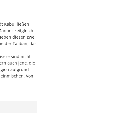
dt Kabul ließen
Männer zeitgleich
Neben diesen zwei
ne der Taliban, das
.
isere sind nicht
ern auch jene, die
Region aufgrund
 einmischen. Von