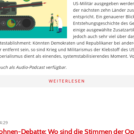
US-Militär ausgegeben werde
der nächsten zehn Länder z
entspricht. Ein genauerer Blic
Entstehungsgeschichte des Ge
einige ausgewählte Zusatzarti
jedoch auch sehr viel über da
itestablishment: Könnten Demokraten und Republikaner bei and
 entfernt sein, so sind Krieg und Militarismus der Klebstoff des U
perialismus dient als einendes, systemstabilisierendes Moment. V
 auch als Audio-Podcast verfügbar.
WEITERLESEN
4:29
ohnen-Debatte: Wo sind die Stimmen der Op