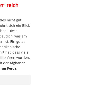
n“ reich
eles nicht gut.
hnt sich ein Blick
chen. Diese
deutlich, was am
n ist. Ein gutes
amerikanische
rt hat, dass viele
llionären wurden,
it der Afghanen
ran Feroz
.