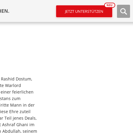
NEU
HEN.
JETZT UNTERSTÜTZEN
l Rashid Dostum,
te Warlord
einer feierlichen
istans zum
dritte Mann in der
ese Ehre zuteil
 Teil jenes Deals,
t Ashraf Ghani im
h Abdullah, seinem