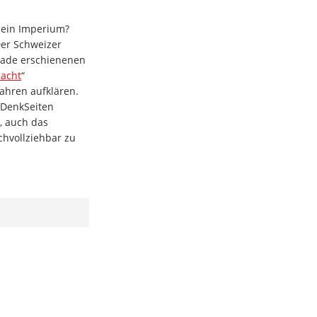
A ein Imperium?
Der Schweizer
rade erschienenen
macht
“
ahren aufklären.
hDenkSeiten
t, auch das
chvollziehbar zu