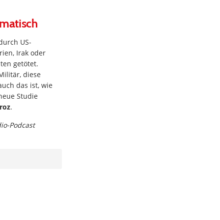
ematisch
 durch US-
rien, Irak oder
ten getötet.
litär, diese
uch das ist, wie
 neue Studie
roz
.
dio-Podcast