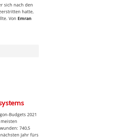
r sich nach den
erstritten hatte,
llte. Von
Emran
nsystems
gon-Budgets 2021
 meisten
rwunden: 740,5
 nächsten Jahr fürs