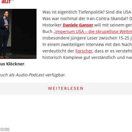
 auf“
Was ist eigentlich Tiefenpolitik? Sind die US
Was war nochmal der Iran-Contra-Skandal? 
Historiker
Daniele Ganser
will mit seinem ge
Buch „
Imperium USA – die skrupellose Welt
insbesondere jüngere Leser zwischen 15-25 J
In einem zweiteiligen Interview mit den Nac
verdeutlicht der
Forscher
, dass er es versteh
historisch Komplexe gut verständlich und na
us Klöckner
.
 auch als Audio-Podcast verfügbar.
WEITERLESEN
10:00