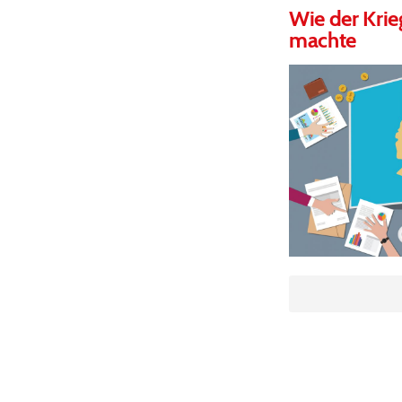
Wie der Krie
machte