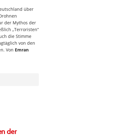
Deutschland über
 Drohnen
nur der Mythos der
ßlich „Terroristen“
auch die Stimme
tagtäglich von den
en. Von
Emran
en der