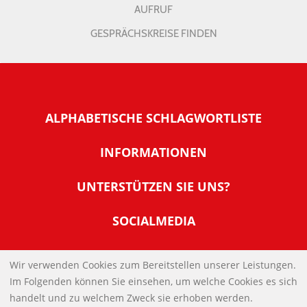
AUFRUF
GESPRÄCHSKREISE FINDEN
ALPHABETISCHE SCHLAGWORTLISTE
INFORMATIONEN
Warum NachDenkSeiten
UNTERSTÜTZEN SIE UNS?
Wer steckt dahinter
Der Förderverein: IQM
SOCIALMEDIA
Tipps zur Nutzung der NachDenkSeiten
Allgemeine Spendeninformationen
Banner und E-Mail-Signaturen
IMPRESSUM
Werden Sie Fördermitglied
Wir verwenden Cookies zum Bereitstellen unserer Leistungen.
Links
Im Folgenden können Sie einsehen, um welche Cookies es sich
Spenden Sie Online
DATENSCHUTZERKLÄRUNG
Kontakt
handelt und zu welchem Zweck sie erhoben werden.