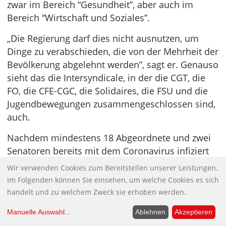
zwar im Bereich “Gesundheit”, aber auch im
Bereich “Wirtschaft und Soziales”.
„Die Regierung darf dies nicht ausnutzen, um
Dinge zu verabschieden, die von der Mehrheit der
Bevölkerung abgelehnt werden”, sagt er. Genauso
sieht das die Intersyndicale, in der die CGT, die
FO, die CFE-CGC, die Solidaires, die FSU und die
Jugendbewegungen zusammengeschlossen sind,
auch.
Nachdem mindestens 18 Abgeordnete und zwei
Senatoren bereits mit dem Coronavirus infiziert
sind, Mitarbeiter nicht eingerechnet, kündigte
Wir verwenden Cookies zum Bereitstellen unserer Leistungen.
Macron am Montag an, dass die Rentenreform,
Im Folgenden können Sie einsehen, um welche Cookies es sich
dieses symbolträchtige Projekt der fünfjährigen
handelt und zu welchem Zweck sie erhoben werden.
Periode, im Zusammenhang mit einer akuten
Manuelle Auswahl
...
Ablehnen
Akzeptieren
Gesundheitskrise “ausgesetzt” wird. Wie immer