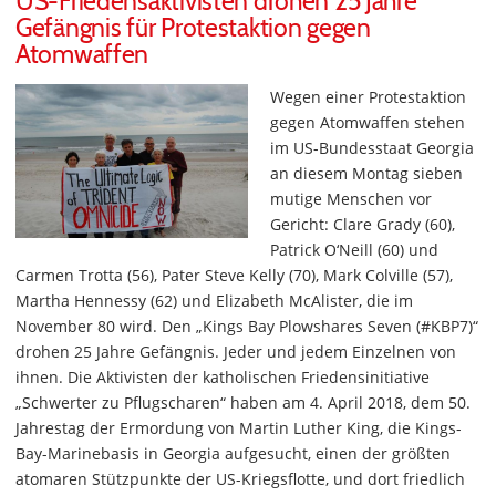
US-Friedensaktivisten drohen 25 Jahre
Gefängnis für Protestaktion gegen
Atomwaffen
Wegen einer Protestaktion
gegen Atomwaffen stehen
im US-Bundesstaat Georgia
an diesem Montag sieben
mutige Menschen vor
Gericht: Clare Grady (60),
Patrick O‘Neill (60) und
Carmen Trotta (56), Pater Steve Kelly (70), Mark Colville (57),
Martha Hennessy (62) und Elizabeth McAlister, die im
November 80 wird. Den „Kings Bay Plowshares Seven (#KBP7)“
drohen 25 Jahre Gefängnis. Jeder und jedem Einzelnen von
ihnen. Die Aktivisten der katholischen Friedensinitiative
„Schwerter zu Pflugscharen“ haben am 4. April 2018, dem 50.
Jahrestag der Ermordung von Martin Luther King, die Kings-
Bay-Marinebasis in Georgia aufgesucht, einen der größten
atomaren Stützpunkte der US-Kriegsflotte, und dort friedlich