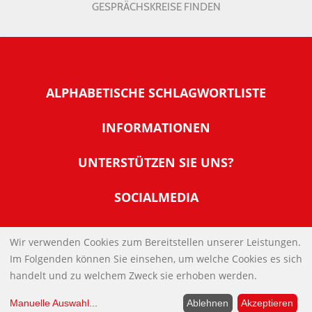
GESPRÄCHSKREISE FINDEN
ALPHABETISCHE SCHLAGWORTLISTE
INFORMATIONEN
Warum NachDenkSeiten
UNTERSTÜTZEN SIE UNS?
Wer steckt dahinter
Der Förderverein: IQM
SOCIALMEDIA
Tipps zur Nutzung der NachDenkSeiten
Allgemeine Spendeninformationen
Banner und E-Mail-Signaturen
IMPRESSUM
Werden Sie Fördermitglied
Wir verwenden Cookies zum Bereitstellen unserer Leistungen.
Links
Im Folgenden können Sie einsehen, um welche Cookies es sich
Spenden Sie Online
DATENSCHUTZERKLÄRUNG
Kontakt
handelt und zu welchem Zweck sie erhoben werden.
Impressum
Manuelle Auswahl
...
Ablehnen
Akzeptieren