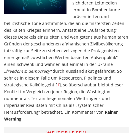
sich deren Leitmedien
erneut in Bombenlaune
präsentierten und
bellizistische Töne anstimmten, die an die finstersten Zeiten
des Kalten Krieges erinnern. Anstatt eine „Aufarbeitung“
dieses Debakels einzuleiten und wenigstens aus humanitären
Gründen der geschundenen afghanischen Zivilbevölkerung
tatkräftig zur Seite zu stehen, vollzogen die Protagonisten
einer gemäß „westlichen Werten basierten Außenpolitik“
einen Schwenk und wähnen auf einmal in der Ukraine
„freedom & democracy“
durch Russland akut gefährdet. So
sehr es in diesem Falle um Ressourcen, Pipelines und
strategische Kalküle geht [
1
], so überschaubar bleibt dieser
Konflikt im Vergleich zu jener Region, die Washington
nunmehr als Terrain hegemonialen Wettringens und
imperialer Rivalitäten mit China als „systemischer
Herausforderung“ betrachtet. Ein Kommentar von
Rainer
Werning
.
WEITERLESEN