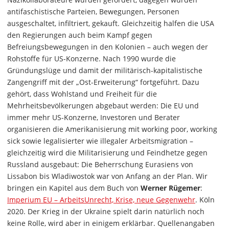
antifaschistische Parteien, Bewegungen, Personen
ausgeschaltet, infiltriert, gekauft. Gleichzeitig halfen die USA
den Regierungen auch beim Kampf gegen
Befreiungsbewegungen in den Kolonien – auch wegen der
Rohstoffe für US-Konzerne. Nach 1990 wurde die
Gründungslüge und damit der militärisch-kapitalistische
Zangengriff mit der „Ost-Erweiterung“ fortgeführt. Dazu
gehört, dass Wohlstand und Freiheit für die
Mehrheitsbevölkerungen abgebaut werden: Die EU und
immer mehr US-Konzerne, Investoren und Berater
organisieren die Amerikanisierung mit working poor, working
sick sowie legalisierter wie illegaler Arbeitsmigration –
gleichzeitig wird die Militarisierung und Feindhetze gegen
Russland ausgebaut: Die Beherrschung Eurasiens von
Lissabon bis Wladiwostok war von Anfang an der Plan. Wir
bringen ein Kapitel aus dem Buch von
Werner Rügemer
:
Imperium EU – ArbeitsUnrecht, Krise, neue Gegenwehr
. Köln
2020. Der Krieg in der Ukraine spielt darin natürlich noch
keine Rolle, wird aber in einigem erklärbar. Quellenangaben