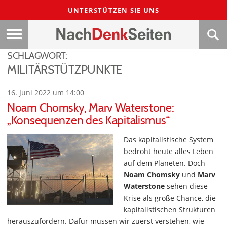
UNTERSTÜTZEN SIE UNS
SCHLAGWORT:
MILITÄRSTÜTZPUNKTE
16. Juni 2022 um 14:00
Noam Chomsky, Marv Waterstone:
„Konsequenzen des Kapitalismus“
Das kapitalistische System
bedroht heute alles Leben
auf dem Planeten. Doch
Noam Chomsky
und
Marv
Waterstone
sehen diese
Krise als große Chance, die
kapitalistischen Strukturen
herauszufordern. Dafür müssen wir zuerst verstehen, wie