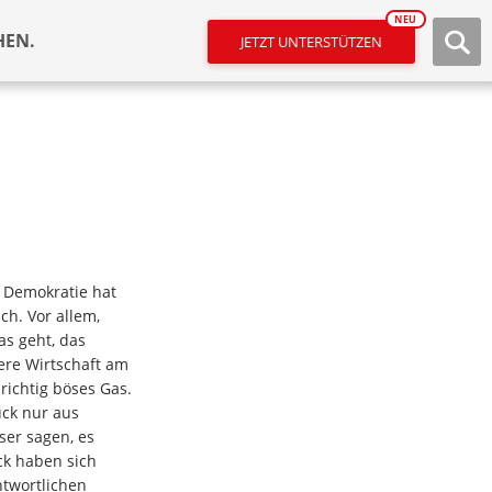
NEU
HEN.
JETZT UNTERSTÜTZEN
he Demokratie hat
ch. Vor allem,
as geht, das
re Wirtschaft am
 richtig böses Gas.
ck nur aus
ser sagen, es
ck haben sich
ntwortlichen