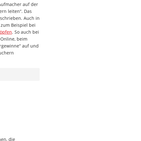
Aufmacher auf der
rn leiten“. Das
schrieben. Auch in
 zum Beispiel bei
höpfen
. So auch bei
T-Online, beim
ergewinne“ auf und
auchern
en, die