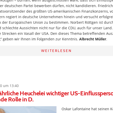
Röttgen – dürften, wenn ausgeschlossen wäre, dass sich Einfluss
er deutschen Partei bewerben dürfen, nicht kandidieren. Friedrich
atsvorsitzender des größten US-amerikanischen Finanzkonzerns, vo
rn regiert in deutsche Unternehmen hinein und versucht erfolgrei
tik der Europäischen Union zu bestimmen. Norbert Röttgen ist dur
nd schlechte Aussichten nicht nur für die CDU, auch für unser Land
e Strecken ein Vasall der USA. Den dieses Thema betreffenden Aus
lig“ geben wir Ihnen im Folgenden zur Kenntnis.
Albrecht Müller
.
WEITERLESEN
0 um 13:40
ährliche Heuchelei wichtiger US-Einflussper
de Rolle in D.
Oskar Lafontaine hat seinen