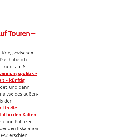
auf Touren –
 Krieg zwischen
 Das habe ich
rlsruhe am 6.
pannungspolitik –
elt – künftig
det, und dann
Analyse des außen-
ls der
ll in die
all in den Kalten
n und Politiker,
rdenden Eskalation
 FAZ erschien.