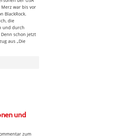
personen der USA
 Merz war bis vor
n BlackRock.
ch, die
ch und durch
. Denn schon jetzt
zug aus „Die
sonen und
 Kommentar zum