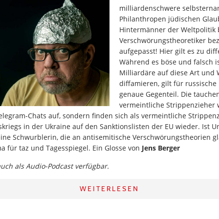
milliardenschwere selbsterna
Philanthropen jüdischen Glau
Hintermänner der Weltpolitik 
Verschwörungstheoretiker bez
aufgepasst! Hier gilt es zu dif
Während es böse und falsch is
Milliardäre auf diese Art und
diffamieren, gilt für russische
genaue Gegenteil. Die tauchen
vermeintliche Strippenzieher 
Telegram-Chats auf, sondern finden sich als vermeintliche Strippen
skriegs in der Ukraine auf den Sanktionslisten der EU wieder. Ist U
ine Schwurblerin, die an antisemitische Verschwörungstheorien g
a für taz und Tagesspiegel. Ein Glosse von
Jens Berger
 auch als Audio-Podcast verfügbar.
WEITERLESEN