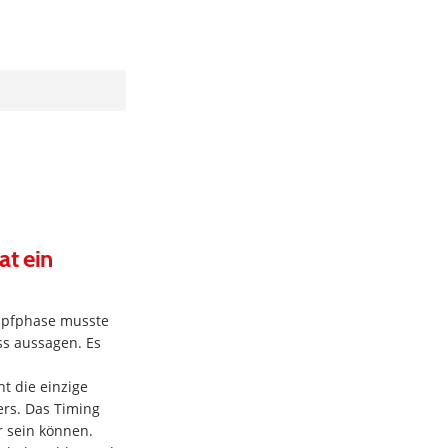
at ein
mpfphase musste
ss aussagen. Es
ht die einzige
ers. Das Timing
r sein können.