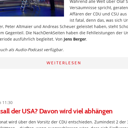
Während alle Welt über Olaf S
Versäumnisse spricht, geraten
Affären der CDU und CSU aus 
ist fatal, denn das, was sich U
ner, Peter Altmaier und Andreas Scheuer geleistet haben, steht Scho
– im Gegenteil. Die NachDenkSeiten haben die Fehlleistungen der 
periode ausführlich begleitet. Von
Jens Berger
.
 auch als Audio-Podcast verfügbar.
WEITERLESEN
m 11:30
sall der USA? Davon wird viel abhängen
nat wird über den Vorsitz der CDU entschieden. Zumindest 2 der 