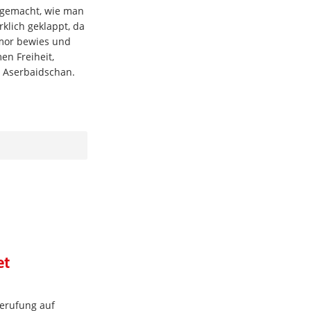
n gemacht, wie man
klich geklappt, da
umor bewies und
en Freiheit,
n Aserbaidschan.
et
Berufung auf