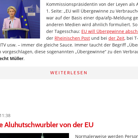
Kommissionspräsidentin von der Leyen als 
1. Seite: „EU will Übergewinne zu Verbrauche
war auf der Basis einer dpa/afp-Meldung ge
anderen Medien wird ähnlich formuliert. So
der Tagesschau:
EU will Übergewinne absc
der
Rheinischen Post
und bei
der Zeit
, bei 
NTV usw. – immer die gleiche Sauce. Immer taucht der Begriff „Üb
ion vorgeschlagen, diese sogenannten „Übergewinne“ zu den Verbr
echt Müller
.
WEITERLESEN
11:38
e Aluhutschwurbler von der EU
Normalerweise werden Person