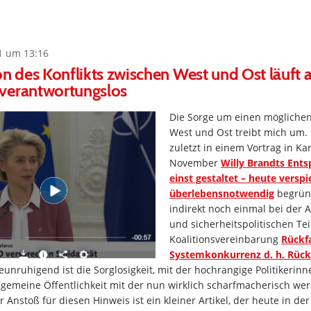
1 um 13:16
on des Konflikts zwischen West und Ost läuft 
verantwortungslos
Die Sorge um einen möglichen
West und Ost treibt mich um.
zuletzt in einem Vortrag in Ka
November
Willy Brandts Ents
einst gestaltet – heute verspi
überlebensnotwendig
begrün
indirekt noch einmal bei der 
und sicherheitspolitischen Tei
Koalitionsvereinbarung
Rückfa
Systemkonkurrenz d. h. Rückf
beunruhigend ist die Sorglosigkeit, mit der hochrangige Politikerinne
lgemeine Öffentlichkeit mit der nun wirklich scharfmacherisch we
 Anstoß für diesen Hinweis ist ein kleiner Artikel, der heute in der