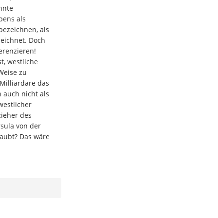
nnte
bens als
bezeichnen, als
eichnet. Doch
ferenzieren!
t, westliche
 Weise zu
 Milliardäre das
 auch nicht als
westlicher
zieher des
rsula von der
laubt? Das wäre