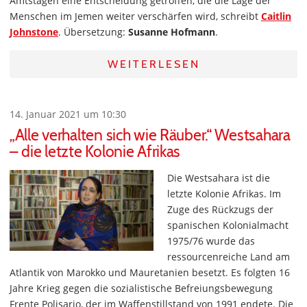
Amtstagen eine Entscheidung getroffen, die die Lage der
Menschen im Jemen weiter verschärfen wird, schreibt
Caitlin
Johnstone
. Übersetzung:
Susanne Hofmann
.
WEITERLESEN
14. Januar 2021 um 10:30
„Alle verhalten sich wie Räuber.“ Westsahara
– die letzte Kolonie Afrikas
Die Westsahara ist die
letzte Kolonie Afrikas. Im
Zuge des Rückzugs der
spanischen Kolonialmacht
1975/76 wurde das
ressourcenreiche Land am
Atlantik von Marokko und Mauretanien besetzt. Es folgten 16
Jahre Krieg gegen die sozialistische Befreiungsbewegung
Frente Polisario, der im Waffenstillstand von 1991 endete. Die