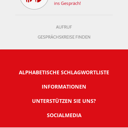
ins Gespräch!
AUFRUF
GESPRÄCHSKREISE FINDEN
ALPHABETISCHE SCHLAGWORTLISTE
INFORMATIONEN
Warum NachDenkSeiten
UNTERSTÜTZEN SIE UNS?
Wer steckt dahinter
Der Förderverein: IQM
SOCIALMEDIA
Tipps zur Nutzung der NachDenkSeiten
Allgemeine Spendeninformationen
Banner und E-Mail-Signaturen