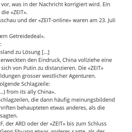
vor, was in der Nachricht korrigiert wird. Ein
 die «ZEIT».
schau und der «ZEIT-online» waren am 23. Juli
em Getreidedeal».
:
ssland zu Lösung […]
erweckten den Eindruck, China vollziehe eine
sich von Putin zu distanzieren. Die «ZEIT»
eldungen grosser westlicher Agenturen.
folgende Schlagzeile:
) from its ally China».
Schlagzeilen, die dann häufig meinungsbildend
chriften behaupteten etwas anderes, als die
sagten.
, der ARD oder der «ZEIT» bis zum Schluss
s Geng Shuang etwas anderes sagte, als der