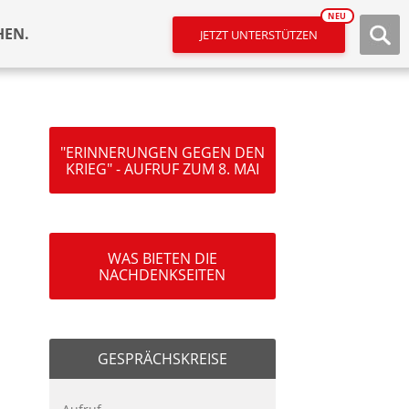
NEU
HEN.
JETZT UNTERSTÜTZEN
"ERINNERUNGEN GEGEN DEN
KRIEG" - AUFRUF ZUM 8. MAI
WAS BIETEN DIE
NACHDENKSEITEN
GESPRÄCHSKREISE