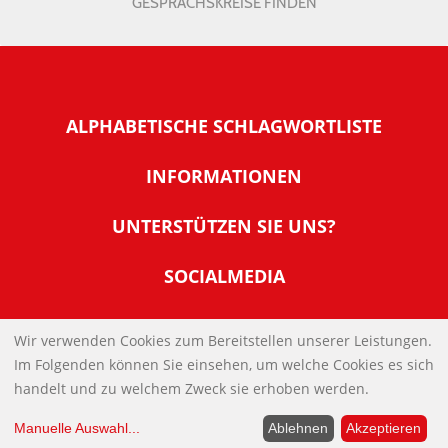
GESPRÄCHSKREISE FINDEN
ALPHABETISCHE SCHLAGWORTLISTE
INFORMATIONEN
Warum NachDenkSeiten
UNTERSTÜTZEN SIE UNS?
Wer steckt dahinter
Der Förderverein: IQM
SOCIALMEDIA
Tipps zur Nutzung der NachDenkSeiten
Allgemeine Spendeninformationen
Banner und E-Mail-Signaturen
IMPRESSUM
Werden Sie Fördermitglied
Wir verwenden Cookies zum Bereitstellen unserer Leistungen.
Links
Im Folgenden können Sie einsehen, um welche Cookies es sich
Spenden Sie Online
DATENSCHUTZERKLÄRUNG
Kontakt
handelt und zu welchem Zweck sie erhoben werden.
Impressum
Manuelle Auswahl
...
Ablehnen
Akzeptieren