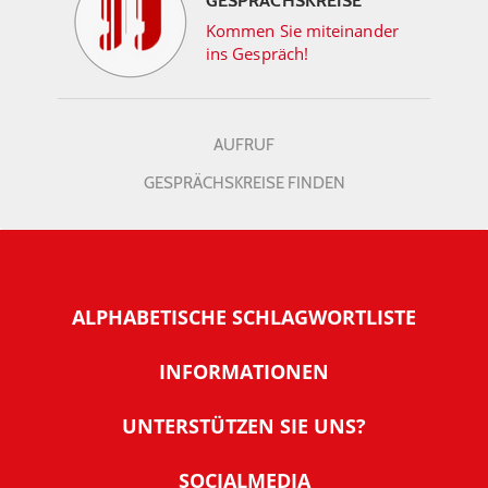
GESPRÄCHSKREISE
Kommen Sie miteinander
ins Gespräch!
AUFRUF
GESPRÄCHSKREISE FINDEN
ALPHABETISCHE SCHLAGWORTLISTE
INFORMATIONEN
Warum NachDenkSeiten
UNTERSTÜTZEN SIE UNS?
Wer steckt dahinter
Der Förderverein: IQM
SOCIALMEDIA
Tipps zur Nutzung der NachDenkSeiten