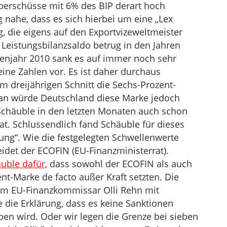
berschüsse mit 6% des BIP derart hoch
 nahe, dass es sich hierbei um eine „Lex
 die eigens auf den Exportvizeweltmeister
Leistungsbilanzsaldo betrug in den Jahren
senjahr 2010 sank es auf immer noch sehr
ine Zahlen vor. Es ist daher durchaus
m dreijährigen Schnitt die Sechs-Prozent-
an würde Deutschland diese Marke jedoch
Schäuble in den letzten Monaten auch schon
at. Schlussendlich fand Schäuble für dieses
ng“. Wie die festgelegten Schwellenwerte
idet der ECOFIN (EU-Finanzministerrat).
äuble dafür
, dass sowohl der ECOFIN als auch
t-Marke de facto außer Kraft setzten. Die
em EU-Finanzkommissar Olli Rehn mit
e die Erklärung, dass es keine Sanktionen
en wird. Oder wir legen die Grenze bei sieben