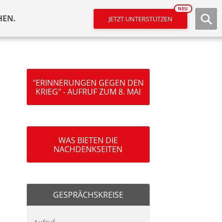
NEU
HEN.
JETZT UNTERSTÜTZEN
"ERINNERUNGEN GEGEN DEN
KRIEG" - AUFRUF ZUM 8. MAI
WAS BIETEN DIE
NACHDENKSEITEN
GESPRÄCHSKREISE