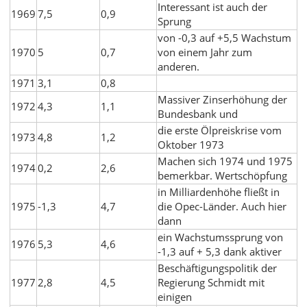
Interessant ist auch der
1969
7,5
0,9
Sprung
von -0,3 auf +5,5 Wachstum
1970
5
0,7
von einem Jahr zum
anderen.
1971
3,1
0,8
Massiver Zinserhöhung der
1972
4,3
1,1
Bundesbank und
die erste Ölpreiskrise vom
1973
4,8
1,2
Oktober 1973
Machen sich 1974 und 1975
1974
0,2
2,6
bemerkbar. Wertschöpfung
in Milliardenhöhe fließt in
1975
-1,3
4,7
die Opec-Länder. Auch hier
dann
ein Wachstumssprung von
1976
5,3
4,6
-1,3 auf + 5,3 dank aktiver
Beschäftigungspolitik der
1977
2,8
4,5
Regierung Schmidt mit
einigen