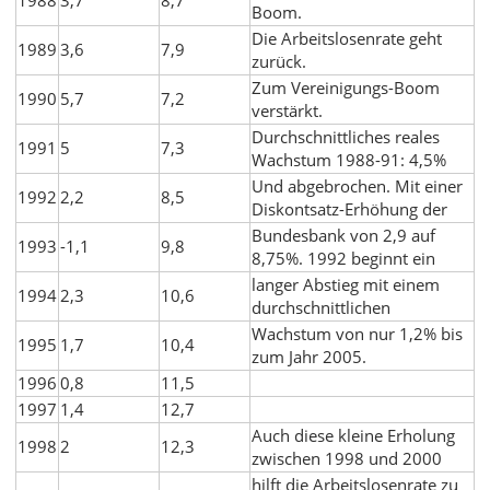
1988
3,7
8,7
Boom.
Die Arbeitslosenrate geht
1989
3,6
7,9
zurück.
Zum Vereinigungs-Boom
1990
5,7
7,2
verstärkt.
Durchschnittliches reales
1991
5
7,3
Wachstum 1988-91: 4,5%
Und abgebrochen. Mit einer
1992
2,2
8,5
Diskontsatz-Erhöhung der
Bundesbank von 2,9 auf
1993
-1,1
9,8
8,75%. 1992 beginnt ein
langer Abstieg mit einem
1994
2,3
10,6
durchschnittlichen
Wachstum von nur 1,2% bis
1995
1,7
10,4
zum Jahr 2005.
1996
0,8
11,5
1997
1,4
12,7
Auch diese kleine Erholung
1998
2
12,3
zwischen 1998 und 2000
hilft die Arbeitslosenrate zu