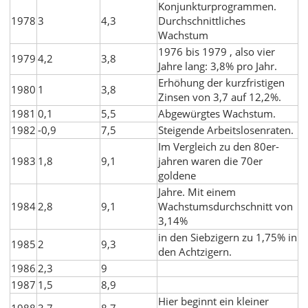
Konjunkturprogrammen.
1978
3
4,3
Durchschnittliches
Wachstum
1976 bis 1979 , also vier
1979
4,2
3,8
Jahre lang: 3,8% pro Jahr.
Erhöhung der kurzfristigen
1980
1
3,8
Zinsen von 3,7 auf 12,2%.
1981
0,1
5,5
Abgewürgtes Wachstum.
1982
-0,9
7,5
Steigende Arbeitslosenraten.
Im Vergleich zu den 80er-
1983
1,8
9,1
jahren waren die 70er
goldene
Jahre. Mit einem
1984
2,8
9,1
Wachstumsdurchschnitt von
3,14%
in den Siebzigern zu 1,75% in
1985
2
9,3
den Achtzigern.
1986
2,3
9
1987
1,5
8,9
Hier beginnt ein kleiner