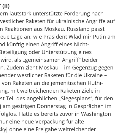
(II)
ern lautstark unterstützte Forderung nach
estlicher Raketen für ukrainische Angriffe auf
ten Reaktionen aus Moskau. Russland passt
neue Lage an; wie Präsident Wladimir Putin am
nd künftig einen Angriff eines Nicht-
 Beteiligung oder Unterstützung eines
wird, als „gemeinsamen Angriff“ beider
ten. Zudem zieht Moskau – im Gegenzug gegen
hender westlicher Raketen für die Ukraine –
g von Raketen an die jemenitischen Huthi-
ung, mit weitreichenden Raketen Ziele in
st Teil des angeblichen „Siegesplans“, für den
j am gestrigen Donnerstag in Gesprächen im
folglos. Hatte es bereits zuvor in Washington
 nur eine neue Verpackung für alte
kyj ohne eine Freigabe weitreichender