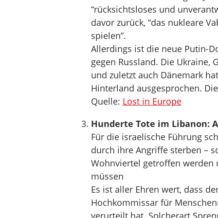
“rücksichtsloses und unverantwo
davor zurück, “das nukleare V
spielen”.
Allerdings ist die neue Putin-D
gegen Russland. Die Ukraine, G
und zuletzt auch Dänemark hatt
Hinterland ausgesprochen. Die
Quelle:
Lost in Europe
Hunderte Tote im Libanon: Al
Für die israelische Führung sche
durch ihre Angriffe sterben – s
Wohnviertel getroffen werden 
müssen
Es ist aller Ehren wert, dass d
Hochkommissar für Menschenre
verurteilt hat. Solcherart Spre