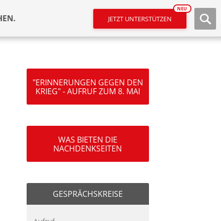
NEU
HEN.
JETZT UNTERSTÜTZEN
"ERINNERUNGEN GEGEN DEN
KRIEG" - AUFRUF ZUM 8. MAI
WAS BIETEN DIE
NACHDENKSEITEN
GESPRÄCHSKREISE