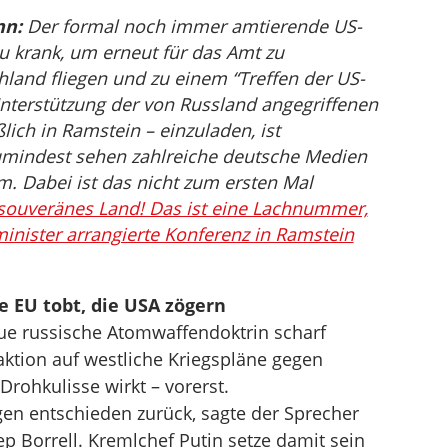
nn:
Der formal noch immer amtierende US-
zu krank, um erneut für das Amt zu
land fliegen und zu einem “Treffen der US-
nterstützung der von Russland angegriffenen
ich in Ramstein – einzuladen, ist
Zumindest sehen zahlreiche deutsche Medien
em. Dabei ist das nicht zum ersten Mal
 souveränes Land! Das ist eine Lachnummer,
inister arrangierte Konferenz in Ramstein
e EU tobt, die USA zögern
ue russische Atomwaffendoktrin scharf
Reaktion auf westliche Kriegspläne gegen
rohkulisse wirkt – vorerst.
n entschieden zurück, sagte der Sprecher
 Borrell. Kremlchef Putin setze damit sein