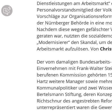
Dienstleistungen am Arbeitsmarkt“ ei
Personalvorstandsmitglied der Volk
Vorschläge zur Organisationsrefor
der Nürnberger Behörde in eine mo
Nachdem diese wegen gefälschter Ve
geraten war, nutzten die sozialde
„Modernisierer“ den Skandal, um d
Arbeitsmarkt aufzulösen. Von
Chri
Der vom damaligen Bundesarbeits- u
Einvernehmen mit Frank-Walter Stei
berufenen Kommission gehörten 15 
Hartz weitere Manager sowie mehre
Kommunalpolitiker und zwei Wissens
Bertelsmann Stiftung, deren Konzept
Richtschnur des angestrebten Refor
unterrepräsentiert waren die Gewer