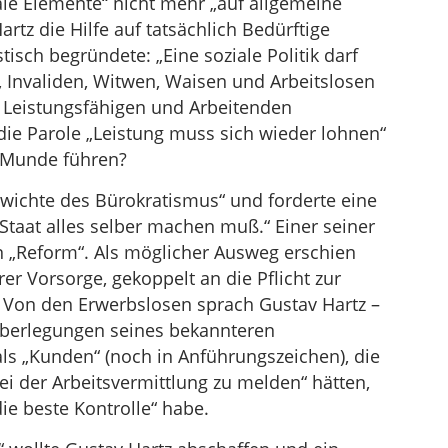
le Elemente“ nicht mehr „auf allgemeine
artz die Hilfe auf tatsächlich Bedürftige
tisch begründete: „Eine soziale Politik darf
, Invaliden, Witwen, Waisen und Arbeitslosen
 Leistungsfähigen und Arbeitenden
die Parole „Leistung muss sich wieder lohnen“
m Munde führen?
ewichte des Bürokratismus“ und forderte eine
taat alles selber machen muß.“ Einer seiner
n „Reform“. Als möglicher Ausweg erschien
rer Vorsorge, gekoppelt an die Pflicht zur
“. Von den Erwerbslosen sprach Gustav Hartz –
Überlegungen seines bekannteren
 „Kunden“ (noch in Anführungszeichen), die
bei der Arbeitsvermittlung zu melden“ hätten,
ie beste Kontrolle“ habe.