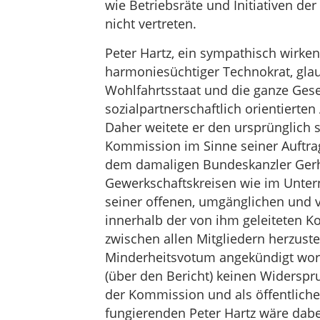
wie Betriebsräte und Initiativen de
nicht vertreten.
Peter Hartz, ein sympathisch wirke
harmoniesüchtiger Technokrat, glau
Wohlfahrtsstaat und die ganze Ges
sozialpartnerschaftlich orientiert
Daher weitete er den ursprünglich 
Kommission im Sinne seiner Auftra
dem damaligen Bundeskanzler Gerh
Gewerkschaftskreisen wie im Untern
seiner offenen, umgänglichen und 
innerhalb der von ihm geleiteten K
zwischen allen Mitgliedern herzuste
Minderheitsvotum angekündigt word
(über den Bericht) keinen Widersp
der Kommission und als öffentlich
fungierenden Peter Hartz wäre dabei