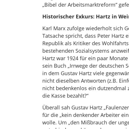
„Bibel der Arbeitsmarktreform“ g
Historischer Exkurs: Hartz in We
Karl Marx zufolge wiederholt sich G
Tatsache spricht, dass Peter Hartz 
Republik als Kritiker des Wohlfahrts
bestehenden Sozialsystems anzweifel
Hartz war 1924 für ein paar Monat
sein Buch „Irrwege der deutschen Soz
in dem Gustav Hartz viele gegenwärt
nicht dieselben Antworten (z.B. Ei
nicht bedenkenlos ein dutzendmal z
die Kasse bezahlt?“
Überall sah Gustav Hartz „Faulenze
für die „kein denkender Arbeiter ei
wolle. Um „den Mißbrauch der ung