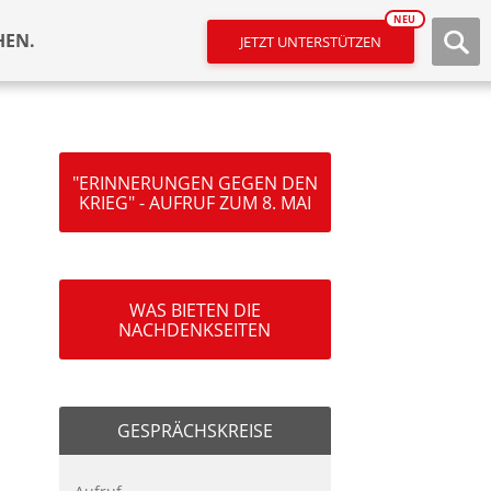
NEU
HEN.
JETZT UNTERSTÜTZEN
"ERINNERUNGEN GEGEN DEN
KRIEG" - AUFRUF ZUM 8. MAI
WAS BIETEN DIE
NACHDENKSEITEN
GESPRÄCHSKREISE