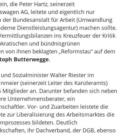
n, die Peter Hartz, seinerzeit
swagen AG, leitete und eigentlich nur
m der Bundesanstalt für Arbeit (Umwandlung
derne Dienstleistungsagentur) machen sollte.
rmittlungsbilanzen ins Kreuzfeuer der Kritik
mokratischen und bündnisgrünen
en von ihnen beklagten „Reformstau“ auf dem
stoph Butterwegge
.
nd Sozialminister Walter Riester im
nmeier (seinerzeit Leiter des Kanzleramts)
Mitglieder an. Darunter befanden sich neben
re Unternehmensberater, ein
chaftler. Vor- und Zuarbeiten leistete die
e zur Liberalisierung des Arbeitsmarktes die
mprozesses bildeten. Deutlich
kschaften, ihr Dachverband, der DGB, ebenso