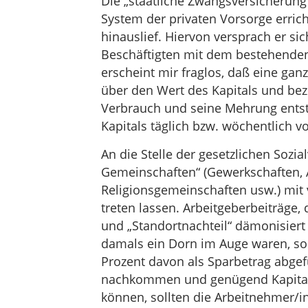
Die „staatliche Zwangsversicherung
System der privaten Vorsorge erric
hinauslief. Hiervon versprach er si
Beschäftigten mit dem bestehenden
erscheint mir fraglos, daß eine ga
über den Wert des Kapitals und bez
Verbrauch und seine Mehrung ents
Kapitals täglich bzw. wöchentlich v
An die Stelle der gesetzlichen Sozia
Gemeinschaften“ (Gewerkschaften, 
Religionsgemeinschaften usw.) mit 
treten lassen. Arbeitgeberbeiträge,
und „Standortnachteil“ dämonisiert
damals ein Dorn im Auge waren, so
Prozent davon als Sparbetrag abgef
nachkommen und genügend Kapital
können, sollten die Arbeitnehmer/