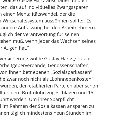
“ wollte Gustav Hartz abschaffen und ein
hten, das auf individuelles Zwangssparen
ch einen Mentalitätswandel, der die
 Wirtschaftssystem aussöhnen sollte: „Es
nz andere Auffassung bei den Arbeitnehmern
üglich der Verantwortung für seinen
tehen muß, wenn jeder das Wachsen seines
or Augen hat.“
lversicherung wollte Gustav Hartz „soziale
Arbeitgeberverbände, Genossenschaften,
von ihnen betriebenen „Sozialsparkassen“
 die zwar noch nicht als „Lohnnebenkosten“
 wurden, den etablierten Parteien aber schon
llten dem Bruttolohn zugeschlagen und 15
ührt werden. Um ihrer Sparpflicht
 im Rahmen der Sozialkassen ansparen zu
innen täglich mindestens neun Stunden im