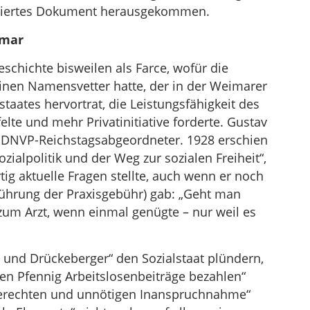
efeiertes Dokument herausgekommen.
imar
eschichte bisweilen als Farce, wofür die
einen Namensvetter hatte, der in der Weimarer
staates hervortrat, die Leistungsfähigkeit des
te und mehr Privatinitiative forderte. Gustav
e DNVP-Reichstagsabgeordneter. 1928 erschien
ialpolitik und der Weg zur sozialen Freiheit“,
ig aktuelle Fragen stellte, auch wenn er noch
nführung der Praxisgebühr) gab: „Geht man
um Arzt, wenn einmal genügte – nur weil es
r und Drückeberger“ den Sozialstaat plündern,
nen Pfennig Arbeitslosenbeiträge bezahlen“
erechten und unnötigen Inanspruchnahme“