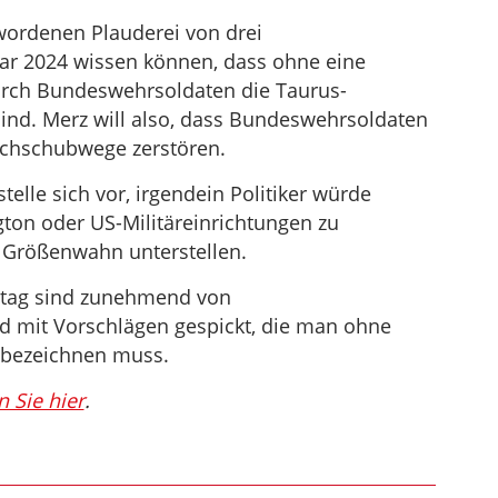
um
wordenen Plauderei von drei
die
ar 2024 wissen können, dass ohne eine
Lautstärke
rch Bundeswehrsoldaten die Taurus-
zu
sind. Merz will also, dass Bundeswehrsoldaten
regeln.
achschubwege zerstören.
elle sich vor, irgendein Politiker würde
gton oder US-Militäreinrichtungen zu
 Größenwahn unterstellen.
stag sind zunehmend von
d mit Vorschlägen gespickt, die man ohne
 bezeichnen muss.
n Sie hier
.