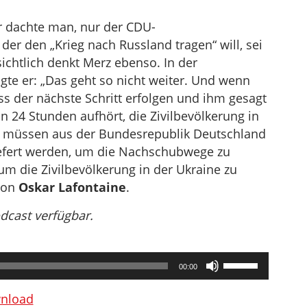
er dachte man, nur der CDU-
der den „Krieg nach Russland tragen“ will, sei
ichtlich denkt Merz ebenso. In der
te er: „Das geht so nicht weiter. Und wenn
ss der nächste Schritt erfolgen und ihm gesagt
 24 Stunden aufhört, die Zivilbevölkerung in
n müssen aus der Bundesrepublik Deutschland
efert werden, um die Nachschubwege zu
 um die Zivilbevölkerung in der Ukraine zu
Von
Oskar Lafontaine
.
odcast verfügbar.
Pfeiltasten
00:00
Hoch/Runter
benutzen,
nload