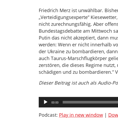
Friedrich Merz ist unwählbar. Bish
„Verteidigungsexperte“ Kiesewetter, 
nicht zurechnungsfähig. Aber offens
Bundestagsdebatte am Mittwoch sag
Putin das nicht akzeptiert, dann mu
werden: Wenn er nicht innerhalb von
der Ukraine zu bombardieren, dan
auch Taurus-Marschflugkörper geli
zerstören, die dieses Regime nutzt,
schädigen und zu bombardieren.“ 
Dieser Beitrag ist auch als Audio-P
Audio-
00:00
Player
Podcast:
Play in new window
|
Dow