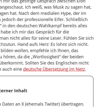
ch mir das gestrige Gespräch zwischen Elon
die
 angeschaut. Ich weiß, was Musk zu sagen hat,
Lautstärke
sagen hat. Nach dem medialen Hype, der im
zu
jedoch der professionelle Eifer. Schließlich
regeln.
 in den deutschen Wahlkampf bereits alles
 habe ich mir das Gespräch für die
an nicht alles für seine Leser. Fühlen Sie sich
achzutun. Hand aufs Herz: Es lohnt sich nicht.
bilden wollen, empfehle ich Ihnen, das
u hören, da die „Wortlosigkeit“ der beiden
berkommt. Sollten Sie des Englischen nicht
le auch eine
deutsche Übersetzung im Netz
.
terner Inhalt
Daten an X (ehemals Twitter) übertragen.