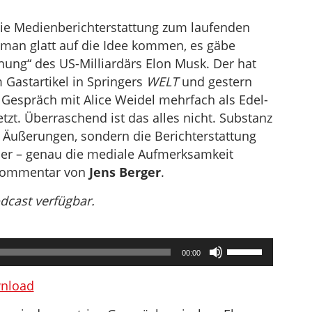
ie Medienberichterstattung zum laufenden
man glatt auf die Idee kommen, es gäbe
chung“ des US-Milliardärs Elon Musk. Der hat
m Gastartikel in Springers
WELT
und gestern
Gespräch mit Alice Weidel mehrfach als Edel-
tzt. Überraschend ist das alles nicht. Substanz
s Äußerungen, sondern die Berichterstattung
eder – genau die mediale Aufmerksamkeit
 Kommentar von
Jens Berger
.
odcast verfügbar.
Pfeiltasten
00:00
Hoch/Runter
benutzen,
nload
um