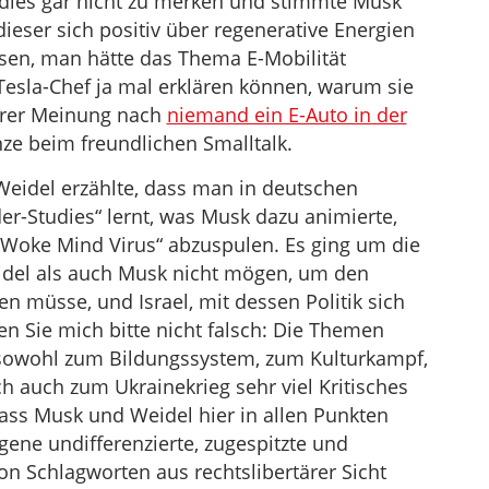
 dies gar nicht zu merken und stimmte Musk
eser sich positiv über regenerative Energien
sen, man hätte das Thema E-Mobilität
Tesla-Chef ja mal erklären können, warum sie
ihrer Meinung nach
niemand ein E-Auto in der
nze beim freundlichen Smalltalk.
 Weidel erzählte, dass man in deutschen
r-Studies“ lernt, was Musk dazu animierte,
 „Woke Mind Virus“ abzuspulen. Es ging um die
del als auch Musk nicht mögen, um den
n müsse, und Israel, mit dessen Politik sich
en Sie mich bitte nicht falsch: Die Themen
e sowohl zum Bildungssystem, zum Kulturkampf,
h auch zum Ukrainekrieg sehr viel Kritisches
dass Musk und Weidel hier in allen Punkten
agene undifferenzierte, zugespitzte und
on Schlagworten aus rechtslibertärer Sicht