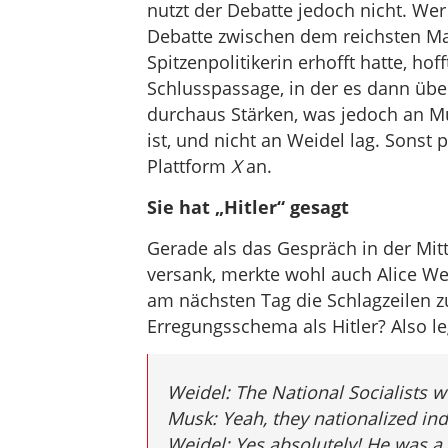
nutzt der Debatte jedoch nicht. Wer s
Debatte zwischen dem reichsten Ma
Spitzenpolitikerin erhofft hatte, hof
Schlusspassage, in der es dann übe
durchaus Stärken, was jedoch an M
ist, und nicht an Weidel lag. Sonst
Plattform
X
an.
Sie hat „Hitler“ gesagt
Gerade als das Gespräch in der Mit
versank, merkte wohl auch Alice We
am nächsten Tag die Schlagzeilen z
Erregungsschema als Hitler? Also le
Weidel: The National Socialists wer
Musk: Yeah, they nationalized indu
Weidel: Yes absolutely! He was 