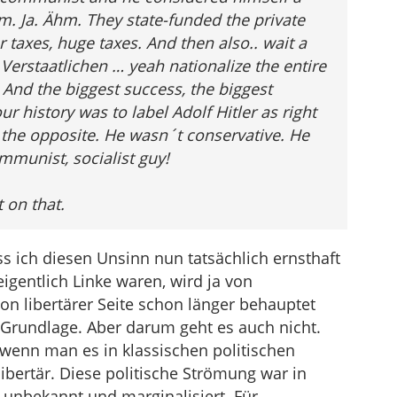
m. Ja. Ähm. They state-funded the private
taxes, huge taxes. And then also.. wait a
Verstaatlichen … yeah nationalize the entire
. And the biggest success, the biggest
our history was to label Adolf Hitler as right
 the opposite. He wasn´t conservative. He
mmunist, socialist guy!
 on that.
ss ich diesen Unsinn nun tatsächlich ernsthaft
eigentlich Linke waren, wird ja von
on libertärer Seite schon länger behauptet
 Grundlage. Aber darum geht es auch nicht.
wenn man es in klassischen politischen
ibertär. Diese politische Strömung war in
unbekannt und marginalisiert. Für