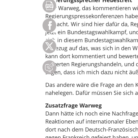
Regierungssprecher Hebestreit
Herr Warweg, das kommentieren wir
Regierungspressekonferenzen habe i
gemacht. Wir sind hier dafür da, R
jetzt ein Bundestagswahlkampf, und
sich in diesem Bundestagswahlkampf
in Bezug auf das, was sich in den 
kann dort kommentiert und bewerte
bewerten Regierungshandeln, und de
sagen, dass ich mich dazu nicht äu
Das andere wäre die Frage an den K
nahelegen. Dafür müssen Sie sich a
Zusatzfrage Warweg
Dann hätte ich noch eine Nachfrag
Reaktionen auf internationaler Eben
dort nach dem Deutsch-Französisch
gegen Frankreich gefeiert haben, un