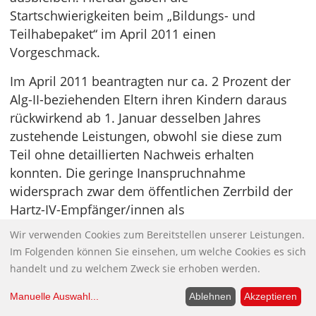
Startschwierigkeiten beim „Bildungs- und
Teilhabepaket“ im April 2011 einen
Vorgeschmack.
Im April 2011 beantragten nur ca. 2 Prozent der
Alg-II-beziehenden Eltern ihren Kindern daraus
rückwirkend ab 1. Januar desselben Jahres
zustehende Leistungen, obwohl sie diese zum
Teil ohne detaillierten Nachweis erhalten
konnten. Die geringe Inanspruchnahme
widersprach zwar dem öffentlichen Zerrbild der
Hartz-IV-Empfänger/innen als
„Sozialschmarotzer“, die den Staat „abzocken“, wo
Wir verwenden Cookies zum Bereitstellen unserer Leistungen.
sie nur können, veranlasste Ursula von der Leyen
Im Folgenden können Sie einsehen, um welche Cookies es sich
jedoch nicht etwa, die bürokratische Abwicklung
handelt und zu welchem Zweck sie erhoben werden.
ihres „Bildungs- und Teilhabepaketes“ zu
Manuelle Auswahl
...
Ablehnen
Akzeptieren
hinterfragen, sondern führte nach einer