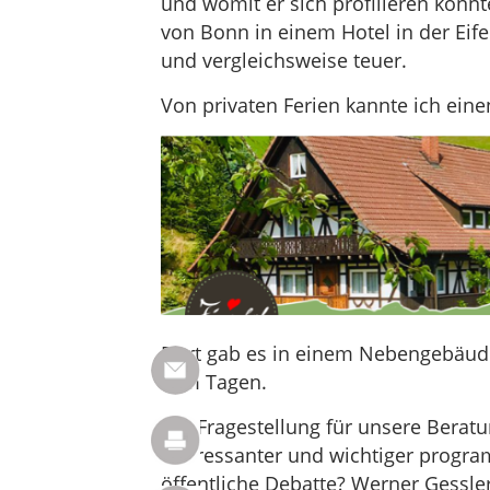
und womit er sich profilieren könnt
von Bonn in einem Hotel in der Eife
und vergleichsweise teuer.
Von privaten Ferien kannte ich ein
Dort gab es in einem Nebengebäu
zum Tagen.
Die Fragestellung für unsere Berat
interessanter und wichtiger progra
öffentliche Debatte? Werner Gessle