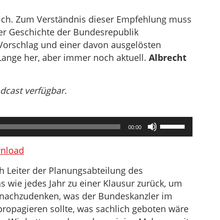
sich. Zum Verständnis dieser Empfehlung muss
er Geschichte der Bundesrepublik
Vorschlag und einer davon ausgelösten
 Lange her, aber immer noch aktuell.
Albrecht
odcast verfügbar.
Pfeiltasten
00:00
Hoch/Runter
benutzen,
nload
um
h Leiter der Planungsabteilung des
die
 wie jedes Jahr zu einer Klausur zurück, um
Lautstärke
 nachzudenken, was der Bundeskanzler im
zu
pagieren sollte, was sachlich geboten wäre
regeln.