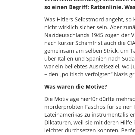
so einen Begriff: Rattenlinie. Wa
Was Hitlers Selbstmord angeht, so 
nicht wirklich sicher sein. Aber zun
Nazideutschlands 1945 zogen der V
nach kurzer Schamfrist auch die CI
gemeinsam am selben Strick, um T
über Italien und Spanien nach Süd
war ein beliebtes Ausreiseziel, wo J
– den „politisch verfolgten“ Nazis 
Was waren die Motive?
Die Motivlage hierfür dürfte mehrsc
morderprobten Faschos für seinen 
Lateinamerikas zu instrumentalisier
Diktaturen, weil sie mit deren Hilfe
leichter durchsetzen konnten. Per