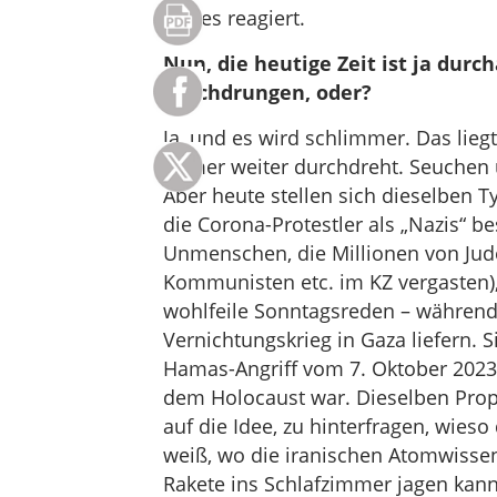
wie es reagiert.
Nun, die heutige Zeit ist ja du
durchdrungen, oder?
Ja, und es wird schlimmer. Das lie
immer weiter durchdreht. Seuchen
Aber heute stellen sich dieselben 
die Corona-Protestler als „Nazis“ b
Unmenschen, die Millionen von Jude
Kommunisten etc. im KZ vergasten
wohlfeile Sonntagsreden – während
Vernichtungskrieg in Gaza liefern. 
Hamas-Angriff vom 7. Oktober 202
dem Holocaust war. Dieselben Pro
auf die Idee, zu hinterfragen, wies
weiß, wo die iranischen Atomwisse
Rakete ins Schlafzimmer jagen kan