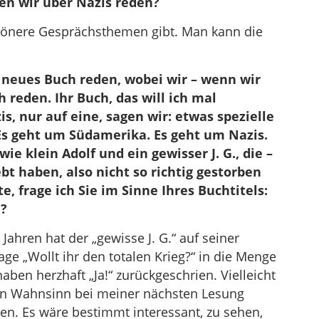
en wir über Nazis reden?
die
Lautstärke
chönere Gesprächsthemen gibt. Man kann die
zu
regeln.
hr neues Buch reden, wobei wir – wenn wir
h reden. Ihr Buch, das will ich mal
s, nur auf eine, sagen wir: etwas spezielle
Es geht um Südamerika. Es geht um Nazis.
ie klein Adolf und ein gewisser J. G., die –
bt haben, also nicht so richtig gestorben
te, frage ich Sie im Sinne Ihres Buchtitels:
?
Jahren hat der „gewisse J. G.“ auf seiner
age „Wollt ihr den totalen Krieg?“ in die Menge
aben herzhaft „Ja!“ zurückgeschrien. Vielleicht
len Wahnsinn bei meiner nächsten Lesung
en. Es wäre bestimmt interessant, zu sehen,