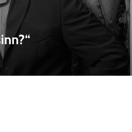
sinn?“