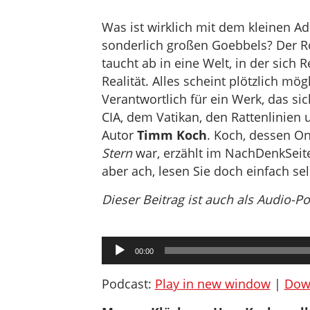
Was ist wirklich mit dem kleinen A
sonderlich großen Goebbels? Der R
taucht ab in eine Welt, in der sich R
Realität. Alles scheint plötzlich mö
Verantwortlich für ein Werk, das si
CIA, dem Vatikan, den Rattenlinien
Autor
Timm Koch
. Koch, dessen O
Stern
war, erzählt im NachDenkSeiten
aber ach, lesen Sie doch einfach se
Dieser Beitrag ist auch als Audio-P
Audio-
00:00
Player
Podcast:
Play in new window
|
Dow