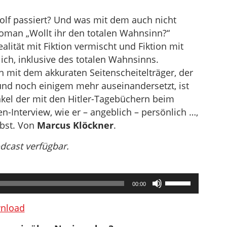
dolf passiert? Und was mit dem auch nicht
oman „Wollt ihr den totalen Wahnsinn?“
ealität mit Fiktion vermischt und Fiktion mit
glich, inklusive des totalen Wahnsinns.
ch mit dem akkuraten Seitenscheitelträger, der
 und noch einigem mehr auseinandersetzt, ist
nkel der mit den Hitler-Tagebüchern beim
-Interview, wie er – angeblich – persönlich …,
lbst. Von
Marcus Klöckner
.
odcast verfügbar.
Pfeiltasten
00:00
Hoch/Runter
benutzen,
nload
um