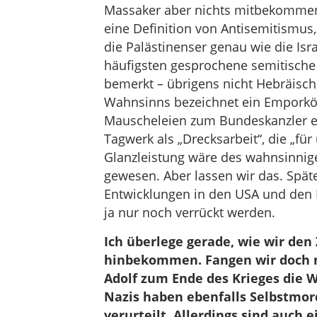
Massaker aber nichts mitbekommen
eine Definition von Antisemitismus,
die Palästinenser genau wie die Isr
häufigsten gesprochene semitische 
bemerkt – übrigens nicht Hebräisch
Wahnsinns bezeichnet ein Emporköm
Mauscheleien zum Bundeskanzler e
Tagwerk als „Drecksarbeit“, die „für
Glanzleistung wäre des wahnsinni
gewesen. Aber lassen wir das. Spät
Entwicklungen in den USA und den 
ja nur noch verrückt werden.
Ich überlege gerade, wie wir den
hinbekommen. Fangen wir doch mal
Adolf zum Ende des Krieges die We
Nazis haben ebenfalls Selbstmo
verurteilt. Allerdings sind auch 