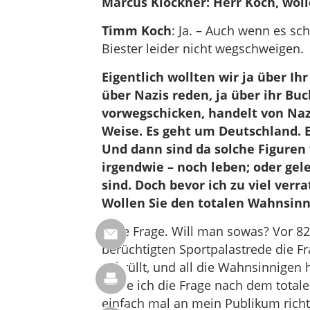
Marcus Klöckner: Herr Koch, woll
Timm Koch
: Ja. – Auch wenn es s
Biester leider nicht wegschweigen.
Eigentlich wollten wir ja über I
über Nazis reden, ja über ihr Buc
vorwegschicken, handelt von Nazi
Weise. Es geht um Deutschland. 
Und dann sind da solche Figuren w
irgendwie – noch leben; oder gele
sind. Doch bevor ich zu viel verra
Wollen Sie den totalen Wahnsinn
Gute Frage. Will man sowas? Vor 82 
berüchtigten Sportpalastrede die Fr
gebrüllt, und all die Wahnsinnigen h
sollte ich die Frage nach dem tota
einfach mal an mein Publikum richt