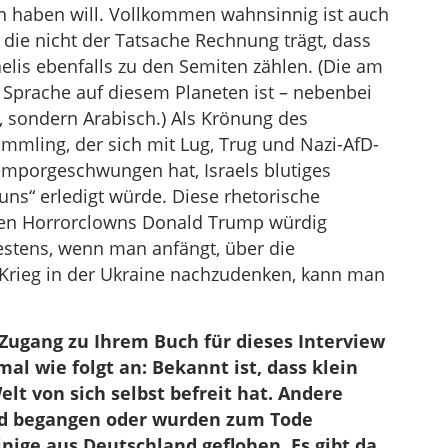
 haben will. Vollkommen wahnsinnig ist auch
 die nicht der Tatsache Rechnung trägt, dass
aelis ebenfalls zu den Semiten zählen. (Die am
Sprache auf diesem Planeten ist – nebenbei
, sondern Arabisch.) Als Krönung des
mling, der sich mit Lug, Trug und Nazi-AfD-
mporgeschwungen hat, Israels blutiges
 uns“ erledigt würde. Diese rhetorische
gen Horrorclowns Donald Trump würdig
estens, wenn man anfängt, über die
Krieg in der Ukraine nachzudenken, kann man
 Zugang zu Ihrem Buch für dieses Interview
 wie folgt an: Bekannt ist, dass klein
lt von sich selbst befreit hat. Andere
rd begangen oder wurden zum Tode
einige aus Deutschland geflohen. Es gibt da