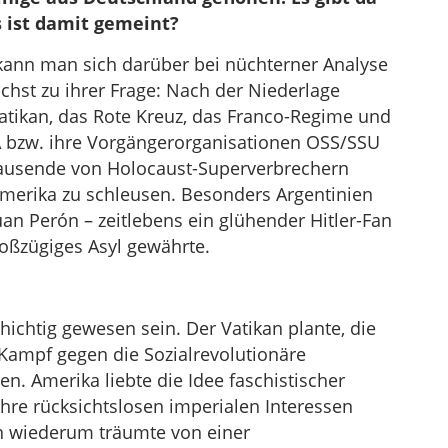
s ist damit gemeint?
kann man sich darüber bei nüchterner Analyse
ächst zu ihrer Frage: Nach der Niederlage
atikan, das Rote Kreuz, das Franco-Regime und
A bzw. ihre Vorgängerorganisationen OSS/SSU
ausende von Holocaust-Superverbrechern
amerika zu schleusen. Besonders Argentinien
uan Perón – zeitlebens ein glühender Hitler-Fan
großzügiges Asyl gewährte.
hichtig gewesen sein. Der Vatikan plante, die
Kampf gegen die Sozialrevolutionäre
en. Amerika liebte die Idee faschistischer
 ihre rücksichtslosen imperialen Interessen
ón wiederum träumte von einer