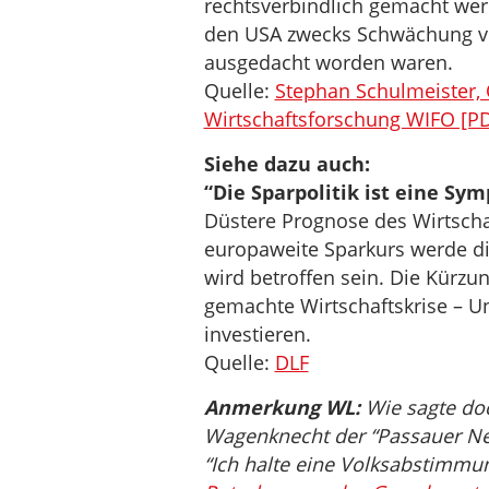
rechtsverbindlich gemacht we
den USA zwecks Schwächung vo
ausgedacht worden waren.
Quelle:
Stephan Schulmeister, Ö
Wirtschaftsforschung WIFO [PD
Siehe dazu auch:
“Die Sparpolitik ist eine Sy
Düstere Prognose des Wirtscha
europaweite Sparkurs werde die
wird betroffen sein. Die Kürzu
gemachte Wirtschaftskrise – U
investieren.
Quelle:
DLF
Anmerkung WL:
Wie sagte doc
Wagenknecht der “Passauer Ne
“Ich halte eine Volksabstimmu