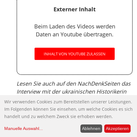
Externer Inhalt
Beim Laden des Videos werden
Daten an Youtube übertragen.
INHALT VON YOUTUBE ZULASSEN
Lesen Sie auch auf den NachDenkSeiten das
Interview mit der ukrainischen Historikerin
Marta Havryshko: „Die Ukraine ist keine
Wir verwenden Cookies zum Bereitstellen unserer Leistungen.
Demokratie. Die Menschen haben Angst, ihre
Im Folgenden können Sie einsehen, um welche Cookies es sich
Meinung zu sagen.“
[LINK]
handelt und zu welchem Zweck sie erhoben werden.
How the USA exploits Europe, treating its
Manuelle Auswahl
...
Ablehnen
Akzeptieren