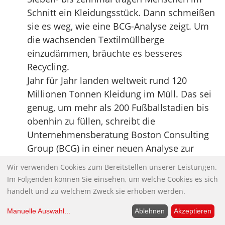
Schnitt ein Kleidungsstück. Dann schmeißen
sie es weg, wie eine BCG-Analyse zeigt. Um
die wachsenden Textilmüllberge
einzudämmen, bräuchte es besseres
Recycling.
Jahr für Jahr landen weltweit rund 120
Millionen Tonnen Kleidung im Müll. Das sei
genug, um mehr als 200 Fußballstadien bis
obenhin zu füllen, schreibt die
Unternehmensberatung Boston Consulting
Group (BCG) in einer neuen Analyse zur
Textilwirtschaft.
Wir verwenden Cookies zum Bereitstellen unserer Leistungen.
Mögliche systematische Verbesserungen
Im Folgenden können Sie einsehen, um welche Cookies es sich
könnten die Recyclingquote jedoch auf mehr
handelt und zu welchem Zweck sie erhoben werden.
als 30 Prozent steigern und neue Fasern mit
Manuelle Auswahl
...
Ablehnen
Akzeptieren
einem Rohstoffwert von mehr als 50