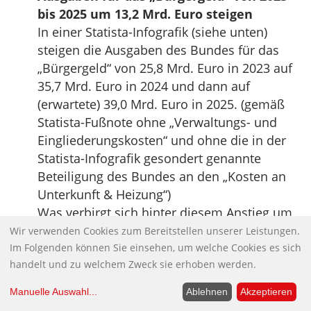
bis 2025 um 13,2 Mrd. Euro steigen
In einer Statista-Infografik (siehe unten)
steigen die Ausgaben des Bundes für das
„Bürgergeld“ von 25,8 Mrd. Euro in 2023 auf
35,7 Mrd. Euro in 2024 und dann auf
(erwartete) 39,0 Mrd. Euro in 2025. (gemäß
Statista-Fußnote ohne „Verwaltungs- und
Eingliederungskosten“ und ohne die in der
Statista-Infografik gesondert genannte
Beteiligung des Bundes an den „Kosten an
Unterkunft & Heizung“)
Was verbirgt sich hinter diesem Anstieg um
angeblich insgesamt 13,2 Mrd. Euro in den
Wir verwenden Cookies zum Bereitstellen unserer Leistungen.
Jahren 2024 und 2025, den Statista in seiner
Im Folgenden können Sie einsehen, um welche Cookies es sich
handelt und zu welchem Zweck sie erhoben werden.
Infografik vom 7. August 2025 präsentiert?
Das zeigt ein Blick in die
Manuelle Auswahl
...
Ablehnen
Akzeptieren
Haushaltsrechnungen 2023 und 2024 des