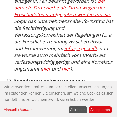
einziger (!!) Fall bekannt geworden ist,
bei
dem ein Firmenerbe die Firma wegen der
Erbschaftsteuer aufgegeben werden musste
.
Sogar das unternehmensnahe ifo-Institut hat
die Rechtfertigung und
Verfassungskorrektheit der Regelungen (u. a.
die künstliche Trennung zwischen Privat-
und Firmenvermögen)
infrage gestellt
, und
sie wurde auch mehrfach vom BVerfG als
verfassungswidrig gerügt und eine Korrektur
angemahnt (
hier
und
hier
).
Eigentumsideologie im neuen
Wir verwenden Cookies zum Bereitstellen unserer Leistungen.
Feudalismus: Weshalb Supervermögen
Im Folgenden können Sie einsehen, um welche Cookies es sich
kein Privateigentum sind
handelt und zu welchem Zweck sie erhoben werden.
Obwohl die Umverteilung von unten nach
oben seit Jahrzehnten anhält und auch in
Manuelle Auswahl
...
Ablehnen
Akzeptieren
Deutschland die Vermögensungleichheit