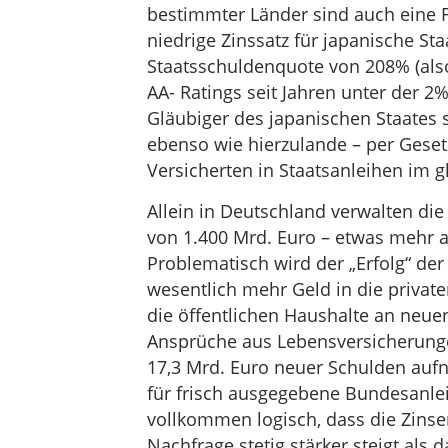
bestimmter Länder sind auch eine Fo
niedrige Zinssatz für japanische Sta
Staatsschuldenquote von 208% (als
AA- Ratings seit Jahren unter der 
Gläubiger des japanischen Staates 
ebenso wie hierzulande – per Geset
Versicherten in Staatsanleihen im
Allein in Deutschland verwalten d
von 1.400 Mrd. Euro – etwas mehr 
Problematisch wird der „Erfolg“ der
wesentlich mehr Geld in die private
die öffentlichen Haushalte an neu
Ansprüche aus Lebensversicherung
17,3 Mrd. Euro neuer Schulden aufna
für frisch ausgegebene Bundesanlei
vollkommen logisch, dass die Zinse
Nachfrage stetig stärker steigt als 