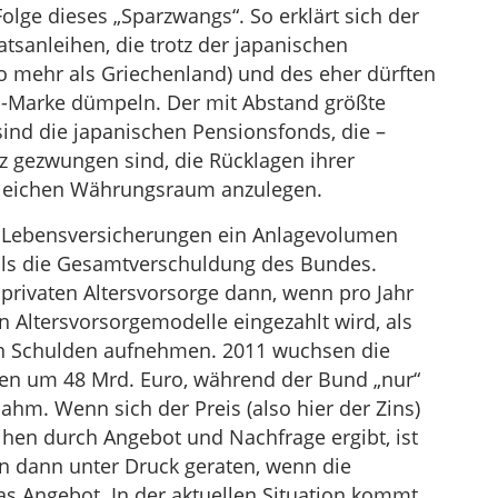
lge dieses „Sparzwangs“. So erklärt sich der
atsanleihen, die trotz der japanischen
o mehr als Griechenland) und des eher dürften
2%-Marke dümpeln. Der mit Abstand größte
sind die japanischen Pensionsfonds, die –
z gezwungen sind, die Rücklagen ihrer
 gleichen Währungsraum anzulegen.
ie Lebensversicherungen ein Anlagevolumen
als die Gesamtverschuldung des Bundes.
 privaten Altersvorsorge dann, wenn pro Jahr
n Altersvorsorgemodelle eingezahlt wird, als
en Schulden aufnehmen. 2011 wuchsen die
en um 48 Mrd. Euro, während der Bund „nur“
hm. Wenn sich der Preis (also hier der Zins)
hen durch Angebot und Nachfrage ergibt, ist
n dann unter Druck geraten, wenn die
das Angebot. In der aktuellen Situation kommt