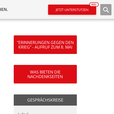
NEU
HEN.
JETZT UNTERSTÜTZEN
"ERINNERUNGEN GEGEN DEN
KRIEG" - AUFRUF ZUM 8. MAI
WAS BIETEN DIE
NACHDENKSEITEN
GESPRÄCHSKREISE