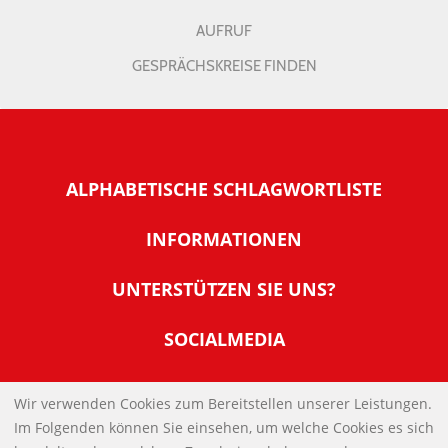
AUFRUF
GESPRÄCHSKREISE FINDEN
ALPHABETISCHE SCHLAGWORTLISTE
INFORMATIONEN
Warum NachDenkSeiten
UNTERSTÜTZEN SIE UNS?
Wer steckt dahinter
Der Förderverein: IQM
SOCIALMEDIA
Tipps zur Nutzung der NachDenkSeiten
Allgemeine Spendeninformationen
Banner und E-Mail-Signaturen
IMPRESSUM
Werden Sie Fördermitglied
Wir verwenden Cookies zum Bereitstellen unserer Leistungen.
Links
Im Folgenden können Sie einsehen, um welche Cookies es sich
Spenden Sie Online
DATENSCHUTZERKLÄRUNG