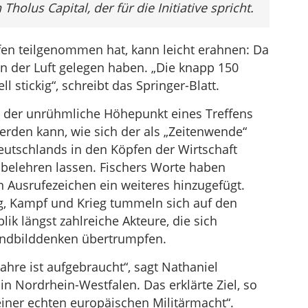
holus Capital, der für die Initiative spricht.
fen teilgenommen hat, kann leicht erahnen: Da
n der Luft gelegen haben. „Die knapp 150
ell stickig“, schreibt das Springer-Blatt.
s der unrühmliche Höhepunkt eines Treffens
rden kann, wie sich der als „Zeitenwende“
utschlands in den Köpfen der Wirtschaft
n belehren lassen. Fischers Worte haben
en Ausrufezeichen ein weiteres hinzugefügt.
g, Kampf und Krieg tummeln sich auf den
k längst zahlreiche Akteure, die sich
indbilddenken übertrumpfen.
ahre ist aufgebraucht“, sagt Nathaniel
 in Nordrhein-Westfalen. Das erklärte Ziel, so
 einer echten europäischen Militärmacht“.