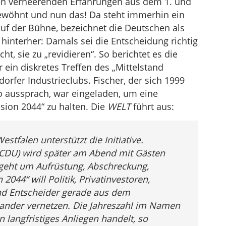
n verheerenden Erfahrungen aus dem 1. und
die
bgewöhnt und nun das! Da steht immerhin ein
Lautstärke
f der Bühne, bezeichnet die Deutschen als
zu
t hinterher: Damals sei die Entscheidung richtig
regeln.
t, sie zu „revidieren“. So berichtet es die
 ein diskretes Treffen des „Mittelstand
rfer Industrieclubs. Fischer, der sich 1999
o aussprach, war eingeladen, um eine
ssion 2044“ zu halten. Die
WELT
führt aus:
tfalen unterstützt die Initiative.
(CDU) wird später am Abend mit Gästen
geht um Aufrüstung, Abschreckung,
2044“ will Politik, Privatinvestoren,
nd Entscheider gerade aus dem
nander vernetzen. Die Jahreszahl im Namen
n langfristiges Anliegen handelt, so