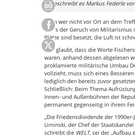
beschreibt es Markus Federle von T
Auch wer nicht vor Ort an dem Tref
muss der Geruch von Militarismus i
Plätze sind besetzt, die Luft ist schn
Wer glaubt, dass die Worte Fischer
waren, anhand dessen abgelesen we
proklamierte militärische Umbau De
vollzieht, muss sich eines Bessere
lediglich den bereits zuvor gesetzt
Schließlich: Beim Thema Aufrüstun
Innen- und Außenbühnen der Republi
permanent gegenseitig in ihrem Fe
„Die Friedensdividende der 1990er-J
Liminski, der Chef der Staatskanzlei
schreibt die
WELT
, sei der „Aufbau