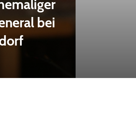
hemaliger
neral bei
dorf