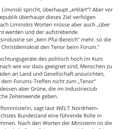
Liminski spricht, überhaupt „erklärt“? Aber vor
epublik überhaupt dieses Ziel verfolgen
 Nach Liminskis Worten müsse aber auch „über
ht werden und der aufstrebende
sindustrie sei „kein Pfui-Bereich“ mehr, so die
er Christdemokrat den Tenor beim Forum.“
chtungsgeräte des politisch hoch im Kurs
nach wie vor dazu geeignet sind, Menschen zu
häden an Land und Gesellschaft anzurichten,
i dem Forums-Treffen nicht zum „Tenor“
tdessen aber Grüne, die im Industrieclub
rische Zeitenwende geben.
sministerin, sagt laut
WELT
, Nordrhein-
ichstes Bundesland eine führende Rolle in
hmen. Nach den Worten der Ministerin ist die