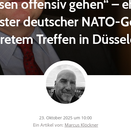
sen offensiv gehen“ – e
ster deutscher NATO-Ge
kretem Treffen in Düssel
23. Oktober 2025 um 10:00
Ein Artikel von:
Marcus Klöckner