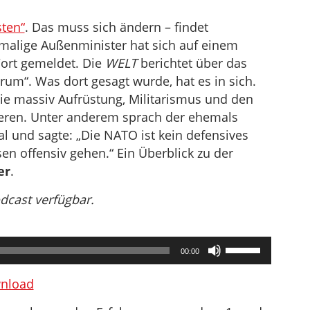
sten“
. Das muss sich ändern – findet
malige Außenminister hat sich auf einem
Wort gemeldet. Die
WELT
berichtet über das
rum“. Was dort gesagt wurde, hat es in sich.
 die massiv Aufrüstung, Militarismus und den
cieren. Unter anderem sprach der ehemals
 und sagte: „Die NATO ist kein defensives
en offensiv gehen.“ Ein Überblick zu der
er
.
odcast verfügbar.
Pfeiltasten
00:00
Hoch/Runter
benutzen,
nload
um