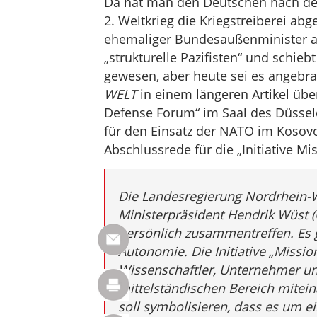
Da hat man den Deutschen nach de
2. Weltkrieg die Kriegstreiberei a
ehemaliger Bundesaußenminister au
„strukturelle Pazifisten“ und schieb
gewesen, aber heute sei es angebrach
WELT
in einem längeren Artikel über
Defense Forum“ im Saal des Düsseldo
für den Einsatz der NATO im Kosov
Abschlussrede für die „Initiative Mi
Die Landesregierung Nordrhein-Wes
Ministerpräsident Hendrik Wüst 
persönlich zusammentreffen. Es 
Autonomie. Die Initiative „Mission 
Wissenschaftler, Unternehmer u
mittelständischen Bereich mitei
soll symbolisieren, dass es um ei