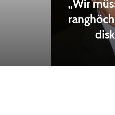
„Wir müs
ranghöch
dis