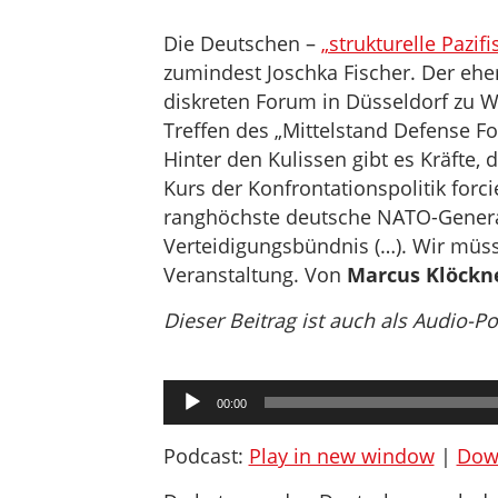
Die Deutschen –
„strukturelle Pazifi
zumindest Joschka Fischer. Der ehe
diskreten Forum in Düsseldorf zu 
Treffen des „Mittelstand Defense Fo
Hinter den Kulissen gibt es Kräfte,
Kurs der Konfrontationspolitik for
ranghöchste deutsche NATO-General
Verteidigungsbündnis (…). Wir müss
Veranstaltung. Von
Marcus Klöckn
Dieser Beitrag ist auch als Audio-P
Audio-
00:00
Player
Podcast:
Play in new window
|
Dow