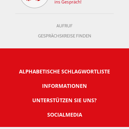
ins Gespräch!
AUFRUF
GESPRÄCHSKREISE FINDEN
ALPHABETISCHE SCHLAGWORTLISTE
INFORMATIONEN
Warum NachDenkSeiten
UNTERSTÜTZEN SIE UNS?
Wer steckt dahinter
Der Förderverein: IQM
SOCIALMEDIA
Tipps zur Nutzung der NachDenkSeiten
Allgemeine Spendeninformationen
Banner und E-Mail-Signaturen