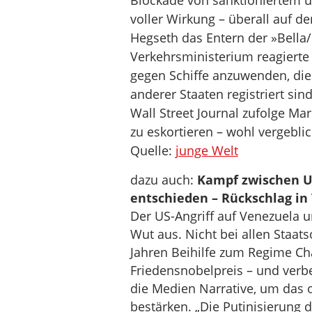
Blockade von sanktioniertem u
voller Wirkung – überall auf d
Hegseth das Entern der »Bella/
Verkehrsministerium reagierte
gegen Schiffe anzuwenden, di
anderer Staaten registriert s
Wall Street Journal zufolge Ma
zu eskortieren – wohl vergeblic
Quelle:
junge Welt
dazu auch:
Kampf zwischen U
entschieden – ­Rückschlag i
Der US-Angriff auf Venezuela
Wut aus. Nicht bei allen Staats
Jahren Beihilfe zum Regime Ch
Friedensnobelpreis – und verb
die Medien Narrative, um das o
bestärken. „Die Putinisierung d