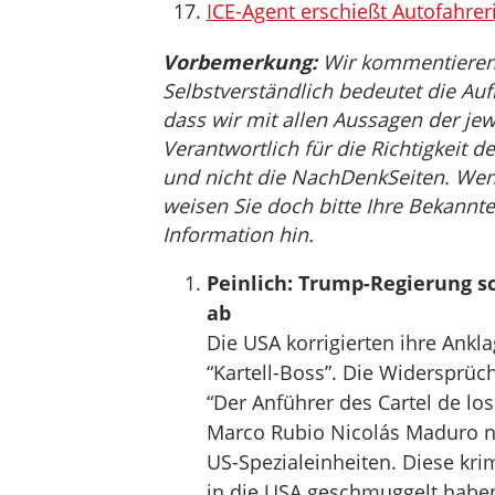
ICE-Agent erschießt Autofahrer
Vorbemerkung:
Wir kommentieren, 
Selbstverständlich bedeutet die Auf
dass wir mit allen Aussagen der jew
Verantwortlich für die Richtigkeit de
und nicht die NachDenkSeiten. Wenn 
weisen Sie doch bitte Ihre Bekannte
Information hin.
Peinlich: Trump-Regierung 
ab
Die USA korrigierten ihre Ankl
“Kartell-Boss”. Die Widersprüch
“Der Anführer des Cartel de lo
Marco Rubio Nicolás Maduro n
US-Spezialeinheiten. Diese kri
in die USA geschmuggelt habe