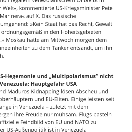
nd illegalem venezolanischem Öl bleibt in
er Welt«, kommentierte US-Kriegsminister Pete
Marinera« auf X. Das russische
 umgehend: »Kein Staat hat das Recht, Gewalt
e ordnungsgemäß in den Hoheitsgebieten
ind.« Moskau hatte am Mittwoch morgen dem
rineeinheiten zu dem Tanker entsandt, um ihn
h.
S-Hegemonie und „Multipolarismus“ nicht
n Venezuela: Hauptgefahr USA
 und Maduros Kidnapping lösen Abscheu und
oberhäuptern und EU-Eliten. Einige leisten seit
ange in Venezuela – zuletzt mit dem
ergen ihre Freude nur mühsam. Flugs basteln
ffizielle Feindbild von EU und NATO zu
er US-Außenpolitik ist in Venezuela