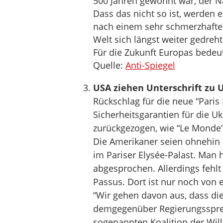
500 Jahren gewöhnt war, der N
Dass das nicht so ist, werden 
nach einem sehr schmerzhaft
Welt sich längst weiter gedreht
Für die Zukunft Europas bedeut
Quelle:
Anti-Spiegel
USA ziehen Unterschrift zu 
Rückschlag für die neue “Paris
Sicherheitsgarantien für die Uk
zurückgezogen, wie “Le Monde”
Die Amerikaner seien ohnehin n
im Pariser Elysée-Palast. Man 
abgesprochen. Allerdings fehlt
Passus. Dort ist nur noch von 
“Wir gehen davon aus, dass die
demgegenüber Regierungssprech
sogenannten Koalition der Willi