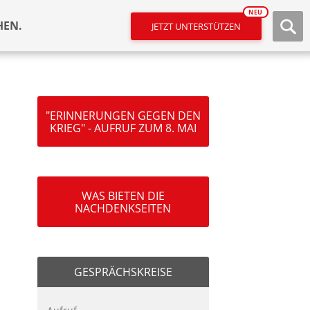
NEU
HEN.
JETZT UNTERSTÜTZEN
"ERINNERUNGEN GEGEN DEN
KRIEG" - AUFRUF ZUM 8. MAI
WAS BIETEN DIE
NACHDENKSEITEN
GESPRÄCHSKREISE