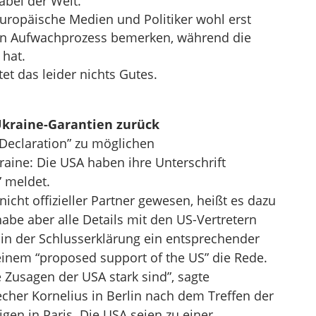
abel der Welt.
europäische Medien und Politiker wohl erst
en Aufwachprozess bemerken, während die
 hat.
et das leider nichts Gutes.
Ukraine-Garantien zurück
 Declaration” zu möglichen
raine: Die USA haben ihre Unterschrift
 meldet.
icht offizieller Partner gewesen, heißt es dazu
habe aber alle Details mit den US-Vertretern
 in der Schlusserklärung ein entsprechender
einem “proposed support of the US” die Rede.
 Zusagen der USA stark sind”, sagte
er Kornelius in Berlin nach dem Treffen der
gen in Paris. Die USA seien zu einer