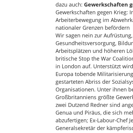
dazu auch:
Gewerkschaften g
Gewerkschaften gegen Krieg: In
Arbeiterbewegung im Abwehrka
nationaler Grenzen befördern
Wir sagen nein zur Aufrüstung, 
Gesundheitsversorgung, Bildun
Arbeitsplätzen und höheren Lö
britische Stop the War Coalitio
in London auf. Unterstützt wird
Europa tobende Militarisierun
gestarteten Abriss der Sozialsy
Organisationen. Unter ihnen be
Großbritanniens größte Gewerk
zwei Dutzend Redner sind angek
Genua und Piräus, die sich me
abzufertigen; Ex-Labour-Chef 
Generalsekretär der kämpferis