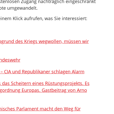
stenlosen Zugang nachträglich eingeschränkt
bote umgewandelt.
inem Klick aufrufen, was Sie interessiert:
bgrund des Kriegs wegwollen, müssen wir
undeswehr
n – CIA und Republikaner schlagen Alarm
 das Scheitern eines Rüstungsprojekts. Es
angordnung Europas. Gastbeitrag von Arno
nnisches Parlament macht den Weg für