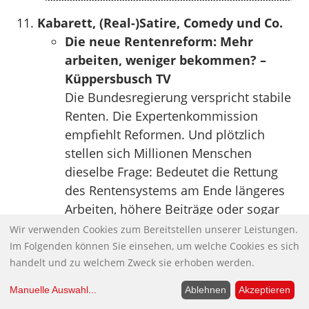
Kabarett, (Real-)Satire, Comedy und Co.
Die neue Rentenreform: Mehr
arbeiten, weniger bekommen? –
Küppersbusch TV
Die Bundesregierung verspricht stabile
Renten. Die Expertenkommission
empfiehlt Reformen. Und plötzlich
stellen sich Millionen Menschen
dieselbe Frage: Bedeutet die Rettung
des Rentensystems am Ende längeres
Arbeiten, höhere Beiträge oder sogar
weniger Rente?
Wir verwenden Cookies zum Bereitstellen unserer Leistungen.
Heute schauen wir auf die Vorschläge
Im Folgenden können Sie einsehen, um welche Cookies es sich
handelt und zu welchem Zweck sie erhoben werden.
der Altersicherungskommission, die
Zukunft der gesetzlichen
Manuelle Auswahl
...
Ablehnen
Akzeptieren
Rentenversicherung, die Debatte um die