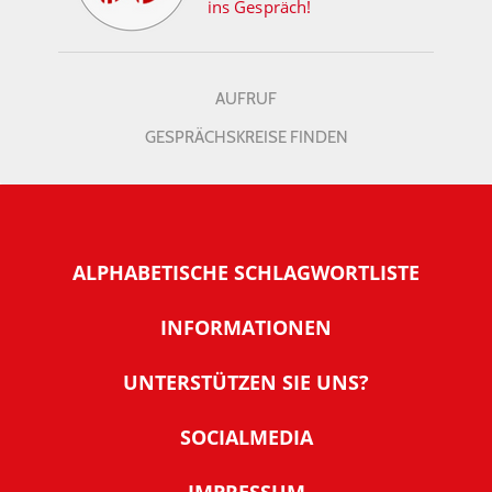
ins Gespräch!
AUFRUF
GESPRÄCHSKREISE FINDEN
ALPHABETISCHE SCHLAGWORTLISTE
INFORMATIONEN
Warum NachDenkSeiten
UNTERSTÜTZEN SIE UNS?
Wer steckt dahinter
Der Förderverein: IQM
SOCIALMEDIA
Tipps zur Nutzung der NachDenkSeiten
Allgemeine Spendeninformationen
Banner und E-Mail-Signaturen