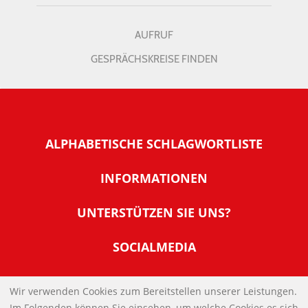
AUFRUF
GESPRÄCHSKREISE FINDEN
ALPHABETISCHE SCHLAGWORTLISTE
INFORMATIONEN
Warum NachDenkSeiten
UNTERSTÜTZEN SIE UNS?
Wer steckt dahinter
Der Förderverein: IQM
SOCIALMEDIA
Tipps zur Nutzung der NachDenkSeiten
Allgemeine Spendeninformationen
Banner und E-Mail-Signaturen
IMPRESSUM
Werden Sie Fördermitglied
Wir verwenden Cookies zum Bereitstellen unserer Leistungen.
Links
Im Folgenden können Sie einsehen, um welche Cookies es sich