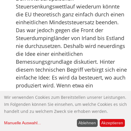
Steuersenkungswettlauf wiederum könnte
die EU theoretisch ganz einfach durch einen
einheitlichen Mindeststeuersatz beenden.
Das war jedoch gegen die Front der
Steuerdumpingländer von Irland bis Estland
nie durchzusetzen. Deshalb wird neuerdings
die Idee einer einheitlichen
Bemessungsgrundlage diskutiert. Hinter
diesem technischen Begriff verbirgt sich eine
einfache Idee: Es wird da besteuert, wo auch
produziert wird. Wenn etwa ein
internationaler Konzern die Hälfte seiner
Wir verwenden Cookies zum Bereitstellen unserer Leistungen.
Aktivitäten in Deutschland angesiedelt hat
Im Folgenden können Sie einsehen, um welche Cookies es sich
(gemessen an Umsätzen, Beschäftigten und
handelt und zu welchem Zweck sie erhoben werden.
investiertem Kapital), soll der deutsche
Manuelle Auswahl
...
Ablehnen
Akzeptieren
Fiskus auch die Hälfte des Konzerngewinns