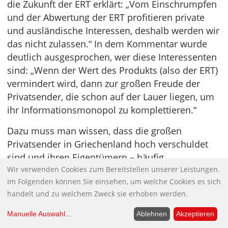
die Zukunft der ERT erklärt: „Vom Einschrumpfen
und der Abwertung der ERT profitieren private
und ausländische Interessen, deshalb werden wir
das nicht zulassen.“ In dem Kommentar wurde
deutlich ausgesprochen, wer diese Interessenten
sind: „Wenn der Wert des Produkts (also der ERT)
vermindert wird, dann zur großen Freude der
Privatsender, die schon auf der Lauer liegen, um
ihr Informationsmonopol zu komplettieren.“
Dazu muss man wissen, dass die großen
Privatsender in Griechenland hoch verschuldet
sind und ihren Eigentümern – häufig
Wir verwenden Cookies zum Bereitstellen unserer Leistungen.
Printmedien, aber auch Unternehmen in
Im Folgenden können Sie einsehen, um welche Cookies es sich
medienfernen Branchen – seit einigen Jahren
handelt und zu welchem Zweck sie erhoben werden.
eine echte Last geworden sind. Da liegt zum
Beispiel die Frage durchaus nahe, ob die von
Manuelle Auswahl
...
Ablehnen
Akzeptieren
Samaras angekündigte neue Anstalt namens