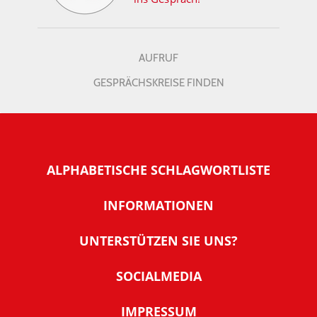
AUFRUF
GESPRÄCHSKREISE FINDEN
ALPHABETISCHE SCHLAGWORTLISTE
INFORMATIONEN
Warum NachDenkSeiten
UNTERSTÜTZEN SIE UNS?
Wer steckt dahinter
Der Förderverein: IQM
SOCIALMEDIA
Tipps zur Nutzung der NachDenkSeiten
Allgemeine Spendeninformationen
Banner und E-Mail-Signaturen
IMPRESSUM
Werden Sie Fördermitglied