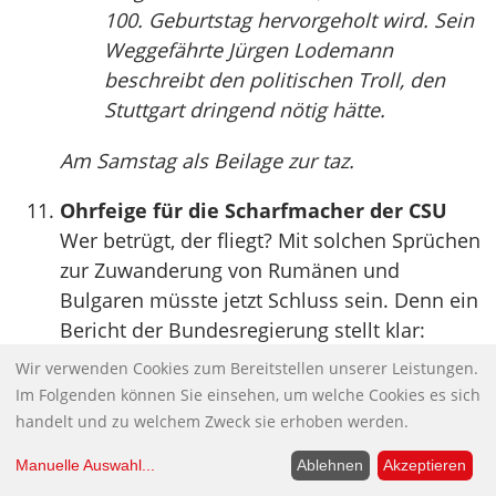
100. Geburtstag hervorgeholt wird. Sein
Weggefährte Jürgen Lodemann
beschreibt den politischen Troll, den
Stuttgart dringend nötig hätte.
Am Samstag als Beilage zur taz.
Ohrfeige für die Scharfmacher der CSU
Wer betrügt, der fliegt? Mit solchen Sprüchen
zur Zuwanderung von Rumänen und
Bulgaren müsste jetzt Schluss sein. Denn ein
Bericht der Bundesregierung stellt klar:
Wenn es Probleme gibt, dann sind sie
Wir verwenden Cookies zum Bereitstellen unserer Leistungen.
beherrschbar und regional stark begrenzt.
Im Folgenden können Sie einsehen, um welche Cookies es sich
Wäre Thomas de Maizière in der CSU, er
handelt und zu welchem Zweck sie erhoben werden.
hätte wohl schon nach seinen
Manuelle Auswahl
...
Ablehnen
Akzeptieren
Eingangsworten ein Verfahren wegen