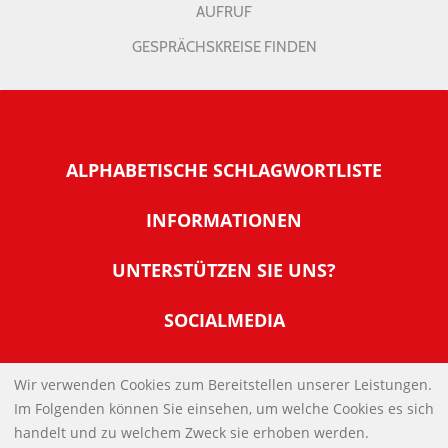
AUFRUF
GESPRÄCHSKREISE FINDEN
ALPHABETISCHE SCHLAGWORTLISTE
INFORMATIONEN
Warum NachDenkSeiten
UNTERSTÜTZEN SIE UNS?
Wer steckt dahinter
Der Förderverein: IQM
SOCIALMEDIA
Tipps zur Nutzung der NachDenkSeiten
Allgemeine Spendeninformationen
Banner und E-Mail-Signaturen
IMPRESSUM
Werden Sie Fördermitglied
Wir verwenden Cookies zum Bereitstellen unserer Leistungen.
Links
Im Folgenden können Sie einsehen, um welche Cookies es sich
Spenden Sie Online
DATENSCHUTZERKLÄRUNG
Kontakt
handelt und zu welchem Zweck sie erhoben werden.