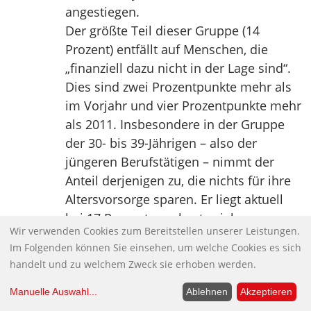
angestiegen.
Der größte Teil dieser Gruppe (14
Prozent) entfällt auf Menschen, die
„finanziell dazu nicht in der Lage sind“.
Dies sind zwei Prozentpunkte mehr als
im Vorjahr und vier Prozentpunkte mehr
als 2011. Insbesondere in der Gruppe
der 30- bis 39-Jährigen – also der
jüngeren Berufstätigen – nimmt der
Anteil derjenigen zu, die nichts für ihre
Altersvorsorge sparen. Er liegt aktuell
bei 17 Prozent, markante sieben
Wir verwenden Cookies zum Bereitstellen unserer Leistungen.
Prozentpunkte über demVorjahreswert.
Im Folgenden können Sie einsehen, um welche Cookies es sich
Nur noch vier Prozent der Befragten
handelt und zu welchem Zweck sie erhoben werden.
halten die gesetzliche Rente für
ausreichend. Getragen wird dieses
Manuelle Auswahl
...
Ablehnen
Akzeptieren