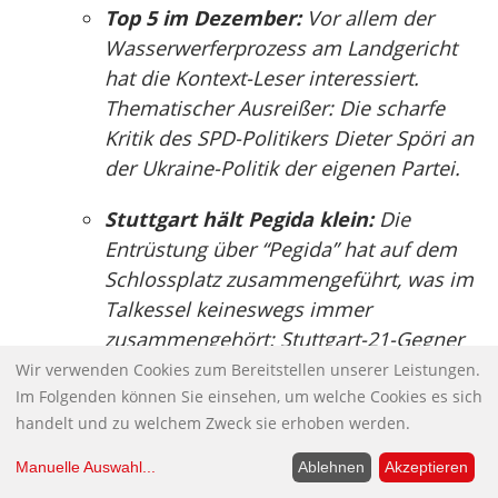
Top 5 im Dezember:
Vor allem der
Wasserwerferprozess am Landgericht
hat die Kontext-Leser interessiert.
Thematischer Ausreißer: Die scharfe
Kritik des SPD-Politikers Dieter Spöri an
der Ukraine-Politik der eigenen Partei.
Stuttgart hält Pegida klein:
Die
Entrüstung über “Pegida” hat auf dem
Schlossplatz zusammengeführt, was im
Talkessel keineswegs immer
zusammengehört: Stuttgart-21-Gegner
und Grüne, SPDler,
Wir verwenden Cookies zum Bereitstellen unserer Leistungen.
Im Folgenden können Sie einsehen, um welche Cookies es sich
GewerkschafterInnen und Linke,
handelt und zu welchem Zweck sie erhoben werden.
Menschen mit und ohne
Zuwanderungsgeschichte, sehr viele
Manuelle Auswahl
...
Ablehnen
Akzeptieren
Junge und viele Ältere. Unsere