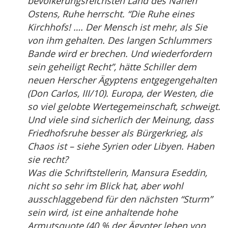
bevölkerungsreichsten Land des Nahen
Ostens, Ruhe herrscht. “Die Ruhe eines
Kirchhofs! …. Der Mensch ist mehr, als Sie
von ihm gehalten. Des langen Schlummers
Bande wird er brechen. Und wiederfordern
sein geheiligt Recht”, hätte Schiller dem
neuen Herscher Ägyptens entgegengehalten
(Don Carlos, III/10). Europa, der Westen, die
so viel gelobte Wertegemeinschaft, schweigt.
Und viele sind sicherlich der Meinung, dass
Friedhofsruhe besser als Bürgerkrieg, als
Chaos ist – siehe Syrien oder Libyen. Haben
sie recht?
Was die Schriftstellerin, Mansura Eseddin,
nicht so sehr im Blick hat, aber wohl
ausschlaggebend für den nächsten “Sturm”
sein wird, ist eine anhaltende hohe
Armutsquote (40 % der Ägypter leben von