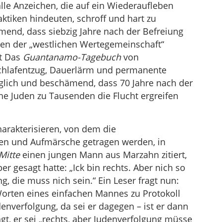
lle Anzeichen, die auf ein Wiederaufleben
ktiken hindeuten, schroff und hart zu
mend, dass siebzig Jahre nach der Befreiung
n der „westlichen Wertegemeinschaft“
nt Das
Guantanamo-Tagebuch
von
chlafentzug, Dauerlärm und permanente
glich und beschämend, dass 70 Jahre nach der
he Juden zu Tausenden die Flucht ergreifen
harakterisieren, von dem die
en und Aufmärsche getragen werden, in
Mitte
einen jungen Mann aus Marzahn zitiert,
r gesagt hatte: „Ick bin rechts. Aber nich so
g, die muss nich sein.“ Ein Leser fragt nun:
rten eines einfachen Mannes zu Protokoll
udenverfolgung, da sei er dagegen – ist er dann
agt, er sei „rechts, aber Judenverfolgung müsse