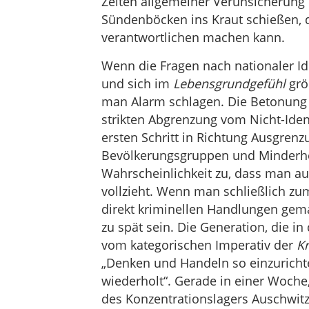
Zeiten allgemeiner Verunsicherung l
Sündenböcken ins Kraut schießen, d
verantwortlichen machen kann.
Wenn die Fragen nach nationaler Ide
und sich im
Lebensgrundgefühl
grö
man Alarm schlagen. Die Betonung de
strikten Abgrenzung vom Nicht-Ide
ersten Schritt in Richtung Ausgre
Bevölkerungsgruppen und Minderhe
Wahrscheinlichkeit zu, dass man auc
vollzieht. Wenn man schließlich zu
direkt kriminellen Handlungen gem
zu spät sein. Die Generation, die in
vom kategorischen Imperativ der
Kr
„Denken und Handeln so einzurichte
wiederholt“. Gerade in einer Woche,
des Konzentrationslagers Auschwitz 