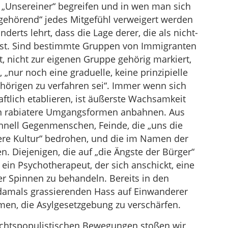
s „Unsereiner“ begreifen und in wen man sich
 gehörend“ jedes Mitgefühl verweigert werden
derts lehrt, dass die Lage derer, die als nicht-
 ist. Sind bestimmte Gruppen von Immigranten
, nicht zur eigenen Gruppe gehörig markiert,
, „nur noch eine graduelle, keine prinzipielle
hörigen zu verfahren sei“. Immer wenn sich
ftlich etablieren, ist äußerste Wachsamkeit
ten rabiatere Umgangsformen anbahnen. Aus
hnell Gegenmenschen, Feinde, die „uns die
re Kultur“ bedrohen, und die im Namen der
. Diejenigen, die auf „die Ängste der Bürger“
 ein Psychotherapeut, der sich anschickt, eine
r Spinnen zu behandeln. Bereits in den
damals grassierenden Hass auf Einwanderer
en, die Asylgesetzgebung zu verschärfen.
chtspopulistischen Bewegungen stoßen wir