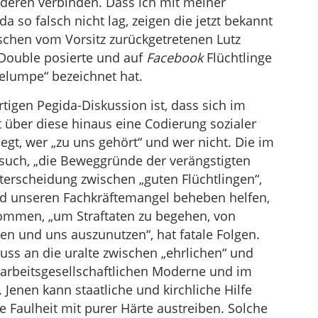
anderen verbinden. Dass ich mit meiner
 so falsch nicht lag, zeigen die jetzt bekannt
chen vom Vorsitz zurückgetretenen Lutz
-Double posierte und auf
Facebook
Flüchtlinge
Gelumpe“ bezeichnet hat.
igen Pegida-Diskussion ist, dass sich im
 über diese hinaus eine Codierung sozialer
legt, wer „zu uns gehört“ und wer nicht. Die im
such, „die Beweggründe der verängstigten
terscheidung zwischen „guten Flüchtlingen“,
 und unseren Fachkräftemangel beheben helfen,
kommen, „um Straftaten zu begehen, von
en und uns auszunutzen“, hat fatale Folgen.
uss an die uralte zwischen „ehrlichen“ und
r arbeitsgesellschaftlichen Moderne und im
. Jenen kann staatliche und kirchliche Hilfe
 Faulheit mit purer Härte austreiben. Solche