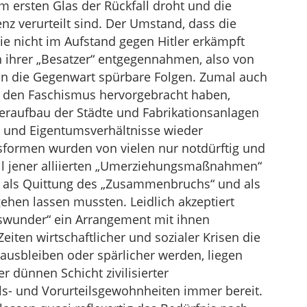
im ersten Glas der Rückfall droht und die
 verurteilt sind. Der Umstand, dass die
e nicht im Aufstand gegen Hitler erkämpft
 ihrer „Besatzer“ entgegennahmen, also von
in die Gegenwart spürbare Folgen. Zumal auch
e den Faschismus hervorgebracht haben,
eraufbau der Städte und Fabrikationsanlagen
- und Eigentumsverhältnisse wieder
sformen wurden von vielen nur notdürftig und
Teil jener alliierten „Umerziehungsmaßnahmen“
als Quittung des „Zusammenbruchs“ und als
gehen lassen mussten. Leidlich akzeptiert
ftswunder“ ein Arrangement mit ihnen
eiten wirtschaftlicher und sozialer Krisen die
ausbleiben oder spärlicher werden, liegen
 dünnen Schicht zivilisierter
ls- und Vorurteilsgewohnheiten immer bereit.