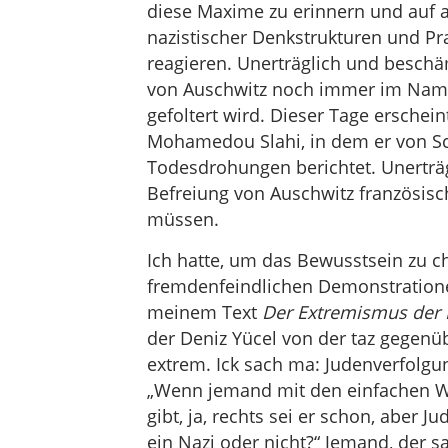
diese Maxime zu erinnern und auf a
nazistischer Denkstrukturen und Pra
reagieren. Unerträglich und beschä
von Auschwitz noch immer im Name
gefoltert wird. Dieser Tage erschei
Mohamedou Slahi, in dem er von S
Todesdrohungen berichtet. Unerträ
Befreiung von Auschwitz französisc
müssen.
Ich hatte, um das Bewusstsein zu c
fremdenfeindlichen Demonstration
meinem Text
Der Extremismus der 
der Deniz Yücel von der taz gegenübe
extrem. Ick sach ma: Judenverfolgun
„Wenn jemand mit den einfachen Wo
gibt, ja, rechts sei er schon, aber J
ein Nazi oder nicht?“ Jemand, der s