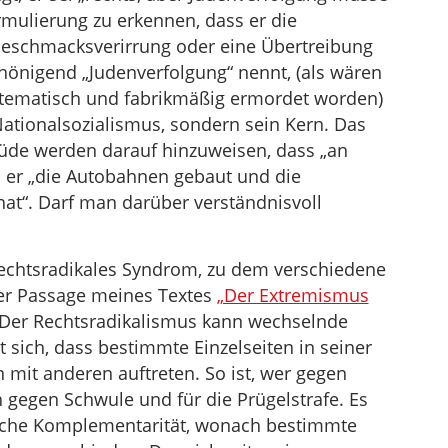
ormulierung zu erkennen, dass er die
 Geschmacksverirrung oder eine Übertreibung
hönigend „Judenverfolgung“ nennt, (als wären
systematisch und fabrikmäßig ermordet worden)
Nationalsozialismus, sondern sein Kern. Das
 müde werden darauf hinzuweisen, dass „an
ss er „die Autobahnen gebaut und die
hat“. Darf man darüber verständnisvoll
 rechtsradikales Syndrom, zu dem verschiedene
ner Passage meines Textes
„Der Extremismus
Der Rechtsradikalismus kann wechselnde
sich, dass bestimmte Einzelseiten in seiner
mit anderen auftreten. So ist, wer gegen
h gegen Schwule und für die Prügelstrafe. Es
gische Komplementarität, wonach bestimmte