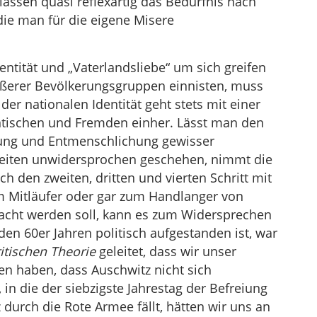
assen quasi reflexartig das Bedürfnis nach
ie man für die eigene Misere
ntität und „Vaterlandsliebe“ um sich greifen
ßerer Bevölkerungsgruppen einnisten, muss
r nationalen Identität geht stets mit einer
ntischen und Fremden einher. Lässt man den
nzung und Entmenschlichung gewisser
iten unwidersprochen geschehen, nimmt die
h den zweiten, dritten und vierten Schritt mit
m Mitläufer oder gar zum Handlanger von
acht werden soll, kann es zum Widersprechen
 den 60er Jahren politisch aufgestanden ist, war
itischen Theorie
geleitet, dass wir unser
n haben, dass Auschwitz nicht sich
 in die der siebzigste Jahrestag der Befreiung
durch die Rote Armee fällt, hätten wir uns an