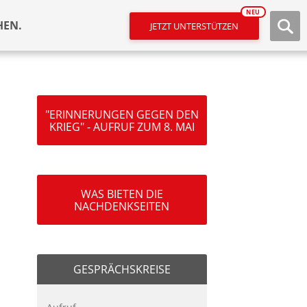
NEU
HEN.
JETZT UNTERSTÜTZEN
"ERINNERUNGEN GEGEN DEN
KRIEG" - AUFRUF ZUM 8. MAI
WAS BIETEN DIE
NACHDENKSEITEN
GESPRÄCHSKREISE