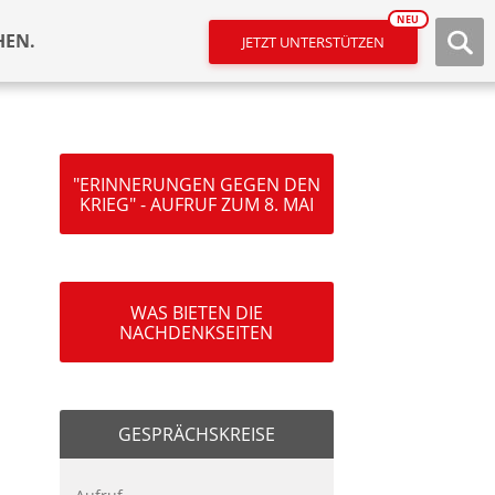
NEU
HEN.
JETZT UNTERSTÜTZEN
"ERINNERUNGEN GEGEN DEN
KRIEG" - AUFRUF ZUM 8. MAI
WAS BIETEN DIE
NACHDENKSEITEN
GESPRÄCHSKREISE