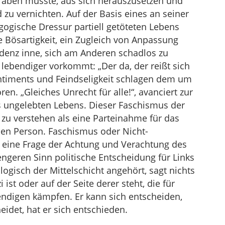
raben musste, aus sich herauszusetzen und
u vernichten. Auf der Basis eines an seiner
gogische Dressur partiell getöteten Lebens
e Bösartigkeit, ein Zugleich von Anpassung
denz inne, sich am Anderen schadlos zu
lebendiger vorkommt: „Der da, der reißt sich
ntiments und Feindseligkeit schlagen dem um
n. „Gleiches Unrecht für alle!“, avanciert zur
ungelebten Lebens. Dieser Faschismus der
t zu verstehen als eine Parteinahme für das
nen Person. Faschismus oder Nicht-
ie eine Frage der Achtung und Verachtung des
ngeren Sinn politische Entscheidung für Links
ogisch der Mittelschicht angehört, sagt nichts
ist oder auf der Seite derer steht, die für
bendigen kämpfen. Er kann sich entscheiden,
eidet, hat er sich entschieden.