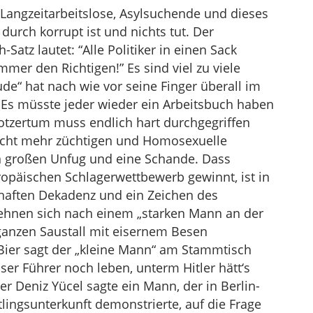
Langzeitarbeitslose, Asylsuchende und dieses
durch korrupt ist und nichts tut. Der
atz lautet: “Alle Politiker in einen Sack
mmer den Richtigen!” Es sind viel zu viele
de“ hat nach wie vor seine Finger überall im
“. Es müsste jeder wieder ein Arbeitsbuch haben
tzertum muss endlich hart durchgegriffen
nicht mehr züchtigen und Homosexuelle
nen großen Unfug und eine Schande. Dass
opäischen Schlagerwettbewerb gewinnt, ist in
haften Dekadenz und ein Zeichen des
ehnen sich nach einem „starken Mann an der
 ganzen Saustall mit eisernem Besen
Bier sagt der „kleine Mann“ am Stammtisch
ser Führer noch leben, unterm Hitler hätt‘s
er Deniz Yücel sagte ein Mann, der in Berlin-
lingsunterkunft demonstrierte, auf die Frage