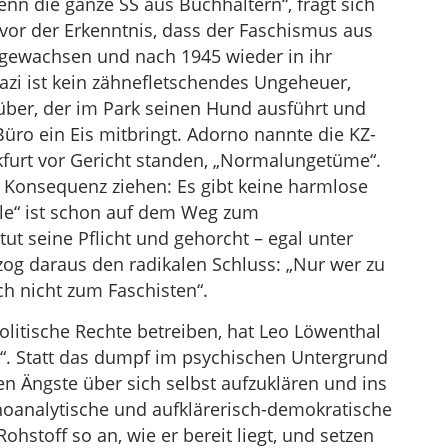
enn die ganze SS aus Buchhaltern“, fragt sich
t vor der Erkenntnis, dass der Faschismus aus
sgewachsen und nach 1945 wieder in ihr
zi ist kein zähnefletschendes Ungeheuer,
ber, der im Park seinen Hund ausführt und
ro ein Eis mitbringt. Adorno nannte die KZ-
kfurt vor Gericht standen, „Normalungetüme“.
 Konsequenz ziehen: Es gibt keine harmlose
ale“ ist schon auf dem Weg zum
tut seine Pflicht und gehorcht – egal unter
zog daraus den radikalen Schluss: „Nur wer zu
ch nicht zum Faschisten“.
politische Rechte betreiben, hat Leo Löwenthal
“. Statt das dumpf im psychischen Untergrund
en Ängste über sich selbst aufzuklären und ins
hoanalytische und aufklärerisch-demokratische
ohstoff so an, wie er bereit liegt, und setzen