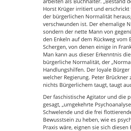
arbeiten als Buchhalter. „Bestand d
Horst Krüger irritiert und erschrick
der bürgerlichen Normalität herau
verschwunden ist. Der ehemalige Na
sondern der nette Mann von gegenü
den Enkeln auf dem Rückweg vom Bü
Schergen, von denen einige in Fran
Man kann aus dieser Erkenntnis die
bürgerliche Normalität, der „Norm
Handlungshilfen. Der loyale Bürger 
welcher Regierung. Peter Brückner 
nichts Bürgerlichem taugt, taugt au
Der faschistische Agitator und die 
gesagt, „umgekehrte Psychoanalyse
Schwelende und die frei flottierend
Bewusstsein zu heben, wie es psyc
Praxis wäre, eignen sie sich diesen R