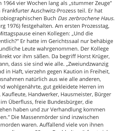
hm 1964 vier Wochen lang als „stummer Zeuge“
Frankfurter Auschwitz-Prozess teil. Er hat
tobiographischen Buch
Das zerbrochene Haus
.
g 1976) festgehalten. Am ersten Prozesstag,
Mittagspause einen Kollegen: „Und die
tlich?“ Er hatte im Gerichtssaal nur behäbige
reundliche Leute wahrgenommen. Der Kollege
direkt vor ihm säßen. Da begriff Horst Krüger,
ann, dass sie sind wie alle. „Zweiundzwanzig
d in Haft, vierzehn gegen Kaution in Freiheit,
snahmen natürlich aus wie alle anderen,
nd wohlgenährte, gut gekleidete Herren im
, Kaufleute, Handwerker, Hausmeister, Bürger
im Überfluss, freie Bundesbürger, die
stehen haben und zur Verhandlung kommen
eiden.“ Die Massenmörder sind inzwischen
morden waren. Auffallend viele von ihnen