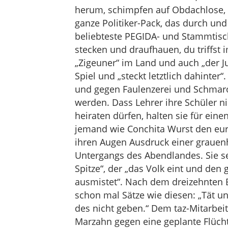
herum, schimpfen auf Obdachlose, 
ganze Politiker-Pack, das durch und 
beliebteste PEGIDA- und Stammtisch-S
stecken und draufhauen, du triffst i
„Zigeuner“ im Land und auch „der Ju
Spiel und „steckt letztlich dahinter
und gegen Faulenzerei und Schmaro
werden. Dass Lehrer ihre Schüler 
heiraten dürfen, halten sie für ei
jemand wie Conchita Wurst den eur
ihren Augen Ausdruck einer grauen
Untergangs des Abendlandes. Sie s
Spitze“, der „das Volk eint und den
ausmistet“. Nach dem dreizehnten 
schon mal Sätze wie diesen: „Tät un
des nicht geben.“ Dem taz-Mitarbeit
Marzahn gegen eine geplante Flücht