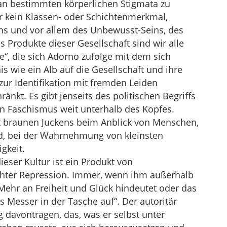
an bestimmten körperlichen Stigmata zu
r kein Klassen- oder Schichtenmerkmal,
ns und vor allem des Unbewusst-Seins, des
rodukte dieser Gesellschaft sind wir alle
te“, die sich Adorno zufolge mit dem sich
 wie ein Alb auf die Gesellschaft und ihre
zur Identifikation mit fremden Leiden
änkt. Es gibt jenseits des politischen Begriffs
n Faschismus weit unterhalb des Kopfes.
rt braunen Juckens beim Anblick von Menschen,
ind, bei der Wahrnehmung von kleinsten
gkeit.
eser Kultur ist ein Produkt von
hter Repression. Immer, wenn ihm außerhalb
Mehr an Freiheit und Glück hindeutet oder das
s Messer in der Tasche auf“. Der autoritär
davontragen, das, was er selbst unter