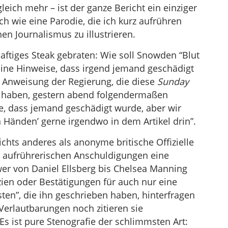
gleich mehr – ist der ganze Bericht ein einziger
ich wie eine Parodie, die ich kurz aufrühren
en Journalismus zu illustrieren.
saftiges Steak gebraten: Wie soll Snowden “Blut
ine Hinweise, dass irgend jemand geschädigt
e Anweisung der Regierung, die diese
Sunday
t haben, gestern abend folgendermaßen
se, dass jemand geschädigt wurde, aber wir
 Händen’ gerne irgendwo in dem Artikel drin”.
ichts anderes als anonyme britische Offizielle
ber aufrührerischen Anschuldigungen eine
er von Daniel Ellsberg bis Chelsea Manning
zien oder Bestätigungen für auch nur eine
sten”, die ihn geschrieben haben, hinterfragen
 Verlautbarungen noch zitieren sie
Es ist pure Stenografie der schlimmsten Art: