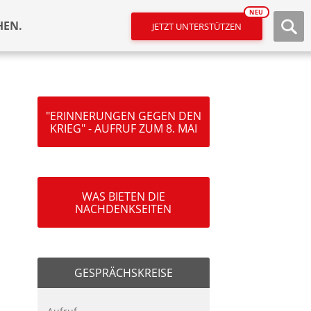
NEU
HEN.
JETZT UNTERSTÜTZEN
"ERINNERUNGEN GEGEN DEN
KRIEG" - AUFRUF ZUM 8. MAI
WAS BIETEN DIE
NACHDENKSEITEN
GESPRÄCHSKREISE